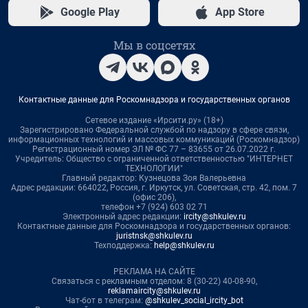
Google Play
App Store
Мы в соцсетях
Контактные данные для Роскомнадзора и государственных органов
Сетевое издание «Ирсити.ру» (18+)
Зарегистрировано Федеральной службой по надзору в сфере связи,
информационных технологий и массовых коммуникаций (Роскомнадзор)
Регистрационный номер ЭЛ № ФС 77 – 83655 от 26.07.2022 г.
Учредитель: Общество с ограниченной ответственностью "ИНТЕРНЕТ
ТЕХНОЛОГИИ"
Главный редактор: Кузнецова Зоя Валерьевна
Адрес редакции: 664022, Россия, г. Иркутск, ул. Советская, стр. 42, пом. 7
(офис 206),
телефон +7 (924) 603 02 71
Электронный адрес редакции:
ircity@shkulev.ru
Контактные данные для Роскомнадзора и государственных органов:
juristnsk@shkulev.ru
Техподдержка:
help@shkulev.ru
РЕКЛАМА НА САЙТЕ
Связаться с рекламным отделом: 8 (30-22) 40-08-90,
reklamaircity@shkulev.ru
Чат-бот в телеграм:
@shkulev_social_ircity_bot