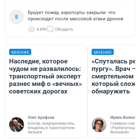
Бушует пожар, аэропорты закрыли: что
5
происходит после массовой атаки дронов
4 699
Обсудить
МНЕНИЕ
МНЕНИЕ
Наследие, которое
«Спуталась реч
чудом не развалилось:
пургу». Врач — 
транспортный эксперт
смертельном д
разнес миф о «вечных»
который слож
советских дорогах
обнаружить
Олег Арефьев
Ирина Волкова
Блогер, предприниматель,
Главврач клини
владелец в транспортном
«Реабилитация 
бизнесе
Волковой»