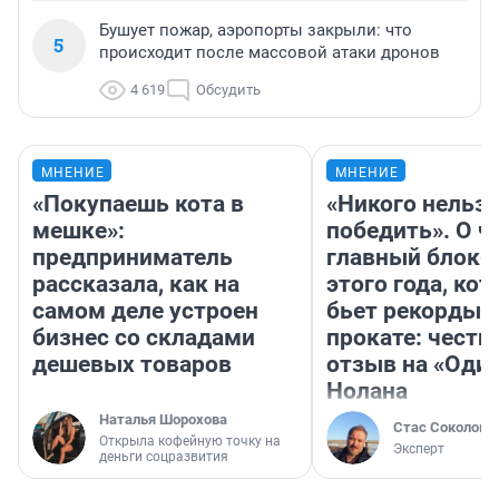
Бушует пожар, аэропорты закрыли: что
5
происходит после массовой атаки дронов
4 619
Обсудить
МНЕНИЕ
МНЕНИЕ
«Покупаешь кота в
«Никого нельз
мешке»:
победить». О ч
предприниматель
главный блокб
рассказала, как на
этого года, ко
самом деле устроен
бьет рекорды 
бизнес со складами
прокате: честн
дешевых товаров
отзыв на «Оди
Нолана
Наталья Шорохова
Стас Соколов
Открыла кофейную точку на
Эксперт
деньги соцразвития