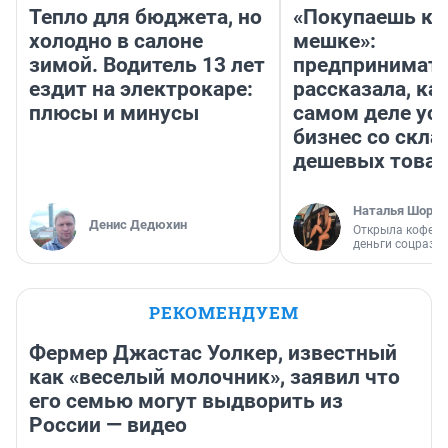
Тепло для бюджета, но
«Покупаешь ко
холодно в салоне
мешке»:
зимой. Водитель 13 лет
предпринимат
ездит на электрокаре:
рассказала, как
плюсы и минусы
самом деле ус
бизнес со скл
дешевых това
Наталья Шорох
Денис Дедюхин
Открыла кофейн
деньги соцразв
РЕКОМЕНДУЕМ
Фермер Джастас Уолкер, известный
как «веселый молочник», заявил что
его семью могут выдворить из
России — видео