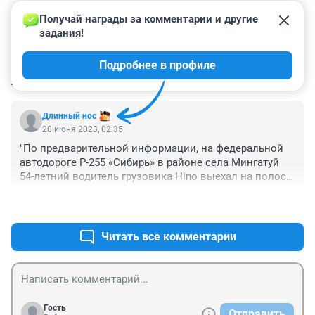
Получай награды за комментарии и другие 
задания!
Подробнее в профиле
КОММЕНТАРИИ
1
Длинный нос
20 июня 2023, 02:35
"По предварительной информации, на федеральной 
автодороге Р-255 «Сибирь» в районе села Мингатуй 
54-летний водитель грузовика Hino выехал на полосу 
встречного движения, где столкнулся с Cherry Tiggo 7 
+0
–0
под управлением 37-летнего жителя поселка 
Маркова. В результате оба водителя и пассажиры 
кроссовера — 31-летняя женщина и 5-летняя девочка 
Читать все комментарии
— доставлены в медучреждение"

*

А 54-летний водитель грузовика Hino в какое 
учреждение доставлен?
Гость
Отправить