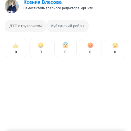
Ксения Власова
Заместитель главного редактора ИрСити
ДТП с грузовиком
Куйтунский район
0
0
0
0
0