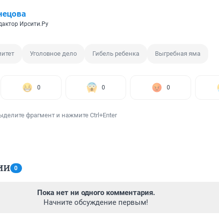
нецова
дактор Ирсити.Ру
итет
Уголовное дело
Гибель ребенка
Выгребная яма
0
0
0
ыделите фрагмент и нажмите Ctrl+Enter
ИИ
0
Пока нет ни одного комментария.
Начните обсуждение первым!