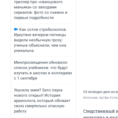
триллер про «свинцового
маньяка» со звездами
сериалов: фото со съемок и
первые подробности
Как сотни стробоскопов.
Иркутяне вечером пятницы
видели необычную грозу:
ученые объяснили, чем она
уникальна
Минпросвещения обновило
список учебников: что будут
изучать в школах и колледжах
с 1 сентября
Укусила змея? Зато паука
СК возбудил дело из-з
нового открыл! История
Источник: 
Артём Устю
арахнолога, который обожает
свою смертельно опасную
Следственный ко
работу
мальчика в выг