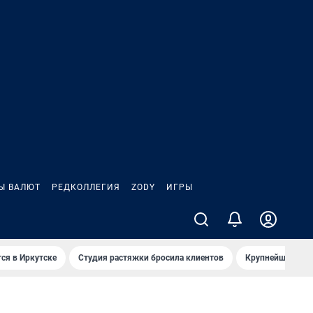
Ы ВАЛЮТ
РЕДКОЛЛЕГИЯ
ZODY
ИГРЫ
ся в Иркутске
Студия растяжки бросила клиентов
Крупнейшие про