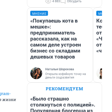
4 883
Обсудить
МНЕНИЕ
МНЕНИ
«Покупаешь кота в
Колоб
мешке»:
тебя 
предприниматель
отлож
рассказала, как на
«Чело
самом деле устроен
отзыв
бизнес со складами
«чело
дешевых товаров
Наталья Шорохова
Открыла кофейную точку на
деньги соцразвития
РЕКОМЕНДУЕМ
gram-
«Было страшно
из жизни
столкнуться с полицией».
Популярная блогерша из