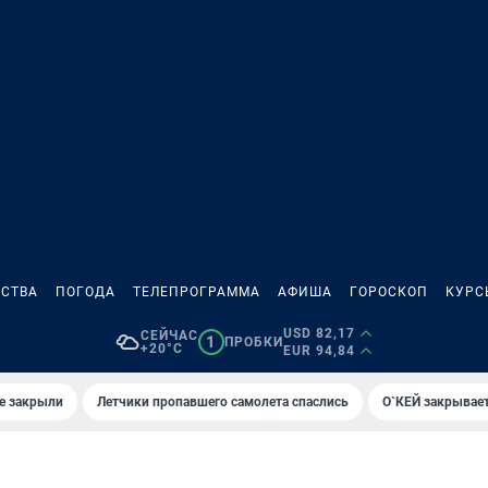
СТВА
ПОГОДА
ТЕЛЕПРОГРАММА
АФИША
ГОРОСКОП
КУРС
USD 82,17
СЕЙЧАС
1
ПРОБКИ
+20°C
EUR 94,84
е закрыли
Летчики пропавшего самолета спаслись
О`КЕЙ закрывает