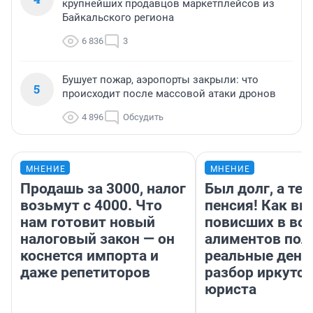
крупнейших продавцов маркетплейсов из
Байкальского региона
6 836
3
Бушует пожар, аэропорты закрыли: что
5
происходит после массовой атаки дронов
4 896
Обсудить
МНЕНИЕ
МНЕНИЕ
Продашь за 3000, налог
Был долг, а те
возьмут с 4000. Что
пенсия! Как вм
нам готовит новый
повисших в во
налоговый закон — он
алиментов пол
коснется импорта и
реальные день
даже репетиторов
разбор иркутск
юриста