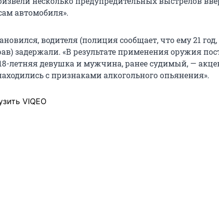
оизвели несколько предупредительных выстрелов ввер
сам автомобиля».
новился, водителя (полиция сообщает, что ему 21 год,
рав) задержали. «В результате применения оружия по
 18-летняя девушка и мужчина, ранее судимый, — акц
 находились с признаками алкогольного опьянения».
узить VIQEO