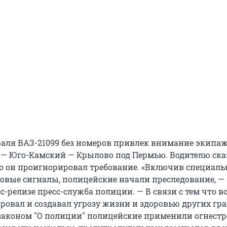
раля ВАЗ-21099 без номеров привлек внимание экипа
 — Юго-Камский — Крылово под Пермью. Водителю ска
но он проигнорировал требование. «Включив специал
товые сигналы, полицейские начали преследование, —
с-релизе пресс-служба полиции. — В связи с тем что в
ровал и создавал угрозу жизни и здоровью других гра
 законом "О полиции" полицейские применили огнестр