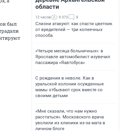
х, а
области
12 часов
9 373
8
 он был
Слизни атакуют: как спасти цветник
от вредителей — три копеечных
страдали
способа
ентируют
«Четыре месяца больничных»: в
Ярославле автомобилист изувечил
пассажира «Яавтобуса»
С рождения в неволе. Как в
уральской колонии осужденные
мамы отбывают срок вместе со
своими детьми
«Мне сказали, что нам нужно
расстаться». Московского врача
уволили из клиники из-за мата в
личном блоге