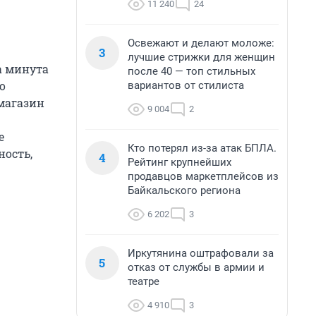
11 240
24
Освежают и делают моложе:
3
лучшие стрижки для женщин
а минута
после 40 — топ стильных
о
вариантов от стилиста
магазин
9 004
2
е
Кто потерял из-за атак БПЛА.
ность,
4
Рейтинг крупнейших
продавцов маркетплейсов из
Байкальского региона
6 202
3
Иркутянина оштрафовали за
5
отказ от службы в армии и
театре
4 910
3