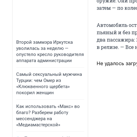
оружие. Они пр
затем — по коле
Автомобиль оста
пьяный и без п
два пассажира:
Второй заммэра Иркутска
в релизе. — Все
уволилась за неделю —
опустело кресло руководителя
аппарата администрации
Не удалось загр
Самый сексуальный мужчина
Турции: чем Омер из
«Клюквенного щербета»
покорил женщин
Как использовать «Макс» во
благо? Разберем работу
мессенджера на
«Медиамастерской»