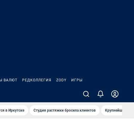
Ы ВАЛЮТ
РЕДКОЛЛЕГИЯ
ZODY
ИГРЫ
ся в Иркутске
Студия растяжки бросила клиентов
Крупнейшие про