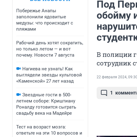
Под Пер
Побережье Анапы
обойму 
заполонили ядовитые
медузы: что происходит с
нарушит
пляжами
студентк
Рабочий день хотят сократить,
но только летом — и вот
В полиции г
почему. Новости 7 августа
сотрудник с
Нагиева не узнать! Как
выглядели звезды культовой
22 февраля 2024, 09:3
«Каменской» 27 лет назад
1
коммент
Звездные гости в 500-
летнем соборе: Криштиану
Роналду готовится сыграть
свадьбу века на Мадейре
Тест на возраст мозга:
ответьте на эти 10 вопросов и