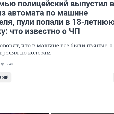
мью полицейский выпустил 
из автомата по машине
еля, пули попали в 18-летню
у: что известно о ЧП
оворят, что в машине все были пьяные, а
трелял по колесам
0
2 483
арий