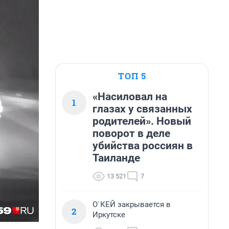
ТОП 5
«Насиловал на
1
глазах у связанных
родителей». Новый
поворот в деле
убийства россиян в
Таиланде
13 521
7
О`КЕЙ закрывается в
2
Иркутске