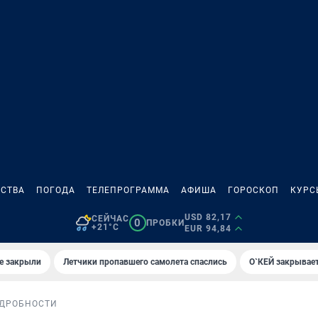
СТВА
ПОГОДА
ТЕЛЕПРОГРАММА
АФИША
ГОРОСКОП
КУРС
USD 82,17
СЕЙЧАС
0
ПРОБКИ
+21°C
EUR 94,84
е закрыли
Летчики пропавшего самолета спаслись
О`КЕЙ закрывает
ДРОБНОСТИ