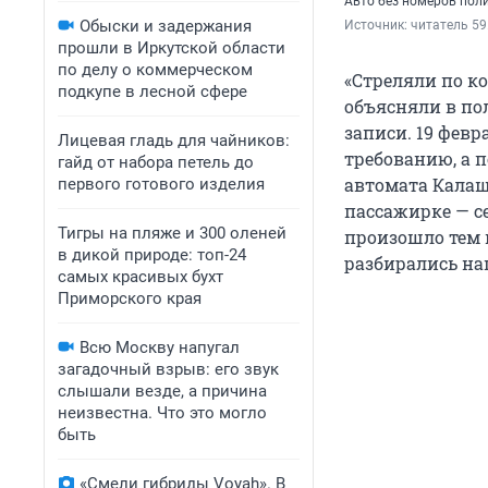
Авто без номеров пол
Обыски и задержания
Источник: 
читатель 59
прошли в Иркутской области
по делу о коммерческом
«Стреляли по ко
подкупе в лесной сфере
объясняли в по
записи. 19 февр
Лицевая гладь для чайников:
требованию, а 
гайд от набора петель до
автомата Калаш
первого готового изделия
пассажирке — с
Тигры на пляже и 300 оленей
произошло тем 
в дикой природе: топ-24
разбирались на
самых красивых бухт
Приморского края
Всю Москву напугал
загадочный взрыв: его звук
слышали везде, а причина
неизвестна. Что это могло
быть
«Смели гибриды Voyah». В