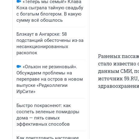
«Теперь мы семья!» Клава
Кока сыграла тайную свадьбу
с богатым блогером. В какую
сумму всё обошлось
Блэкаут в Ангарске: 58
подстанций обесточены из-за
несанкционированных
раскопок
Раненых пассаж
стало известно 
«Ольхон не резиновый».
данным СМИ, поп
Обсуждаем проблемы на
источник 59.RU
переправе на остров в новом
выпуске «Редколлегии
здравоохранени
ИрСити»
Быстро покраснеют: как
соспеть зеленые помидоры
дома — пять самых
эффективных способов
Как приготовить настоящее