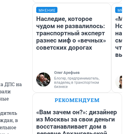
МНЕНИЕ
МНЕНИ
Наследие, которое
«Мы в
чудом не развалилось:
Нолан
транспортный эксперт
настр
разнес миф о «вечных»
смотр
советских дорогах
чтобы
выгля
Олег Арефьев
Блогер, предприниматель,
владелец в транспортном
жа ДПС на
бизнесе
зали
ьные
РЕКОМЕНДУЕМ
«Вам зачем он?»: дизайнер
одитель
из Москвы за свои деньги
ждан, в
восстанавливает дом в
ельное
деревне Архангельской