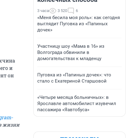
3 часа
3 520
6
«Меня бесила моя роль»: как сегодня
выглядит Пуговка из «Папиных
дочек»
Участницу шоу «Мама в 16» из
Волгограда обвинили в
домогательствах к младенцу
ужчина
его и
Пуговка из «Папиных дочек»: что
ент он
стало с Екатериной Старшовой
«Четыре месяца больничных»: в
Ярославле автомобилист изувечил
пассажира «Яавтобуса»
gram-
из жизни