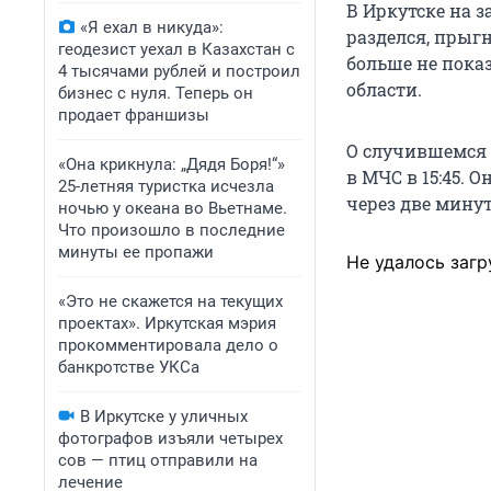
В Иркутске на з
«Я ехал в никуда»:
разделся, прыгн
геодезист уехал в Казахстан с
больше не пока
4 тысячами рублей и построил
области.
бизнес с нуля. Теперь он
продает франшизы
О случившемся 
«Она крикнула: „Дядя Боря!“»
в МЧС в 15:45. 
25-летняя туристка исчезла
через две мину
ночью у океана во Вьетнаме.
Что произошло в последние
минуты ее пропажи
Не удалось загр
«Это не скажется на текущих
проектах». Иркутская мэрия
прокомментировала дело о
банкротстве УКСа
В Иркутске у уличных
фотографов изъяли четырех
сов — птиц отправили на
лечение