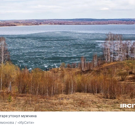
нгаре утонул мужчина
имонова / «ИрСити»