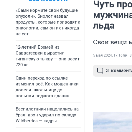
Чуть про
«Сами кормите свои будущие
мужчина
опухоли». Биолог назвал
продукты, которые приводят к
льда
онкологии, сам он их никогда
не ест
Свои вещи 
12-летний Еремей из
Савватеевки вырастил
5 мая 2024, 17:16
3
гигантскую тыкву — она весит
730 кг
3
коммент
Один переход по ссылке
изменил всё. Как мошенники
довели школьницу до
попытки поджога здания
Беспилотники нацелились на
Урал: дрон ударил по складу
Wildberries — кадры