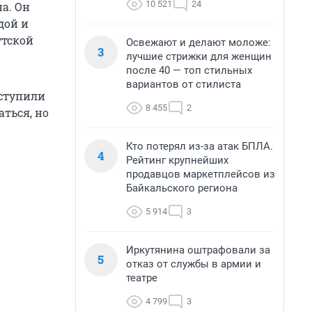
10 521
24
а. Он
дой и
утской
Освежают и делают моложе:
3
лучшие стрижки для женщин
после 40 — топ стильных
вариантов от стилиста
оступили
8 455
2
аться, но
Кто потерял из-за атак БПЛА.
4
Рейтинг крупнейших
продавцов маркетплейсов из
Байкальского региона
5 914
3
Иркутянина оштрафовали за
5
отказ от службы в армии и
театре
4 799
3