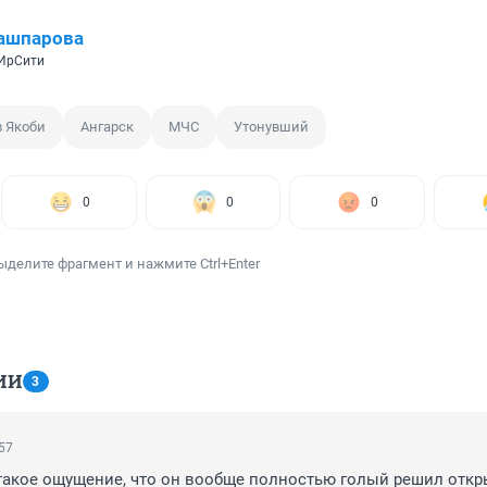
ашпарова
 ИрСити
 Якоби
Ангарск
МЧС
Утонувший
0
0
0
ыделите фрагмент и нажмите Ctrl+Enter
ИИ
3
:57
такое ощущение, что он вообще полностью голый решил откры