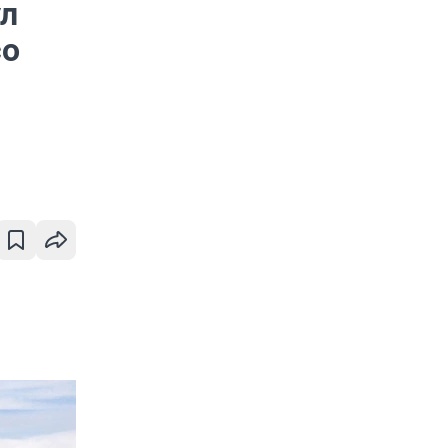
ул
со