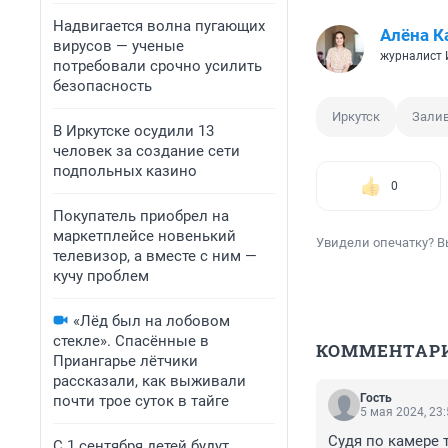
Надвигается волна пугающих
Алёна К
вирусов — ученые
журналист
потребовали срочно усилить
безопасность
Иркутск
Залив
В Иркутске осудили 13
человек за создание сети
подпольных казино
0
Покупатель приобрел на
маркетплейсе новенький
Увидели опечатку? В
телевизор, а вместе с ним —
кучу проблем
«Лёд был на лобовом
стекле». Спасённые в
КОММЕНТАР
Приангарье лётчики
рассказали, как выживали
Гость
почти трое суток в тайге
5 мая 2024, 23
Судя по камере 
С 1 сентября детей будут