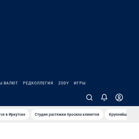
Ы ВАЛЮТ
РЕДКОЛЛЕГИЯ
ZODY
ИГРЫ
ся в Иркутске
Студия растяжки бросила клиентов
Крупнейшие про