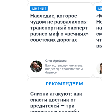
МНЕНИЕ
МНЕНИ
Наследие, которое
«Мы в
чудом не развалилось:
Нолан
транспортный эксперт
настр
разнес миф о «вечных»
смотр
советских дорогах
чтобы
выгля
Олег Арефьев
Блогер, предприниматель,
владелец в транспортном
бизнесе
РЕКОМЕНДУЕМ
Слизни атакуют: как
спасти цветник от
вредителей — три
копеечных способа