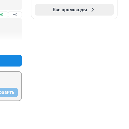
Все промокоды
+0
–0
+0
–0
равить