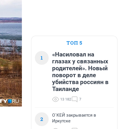
ТОП 5
«Насиловал на
1
глазах у связанных
родителей». Новый
поворот в деле
убийства россиян в
Таиланде
13 182
7
О`КЕЙ закрывается в
2
Иркутске