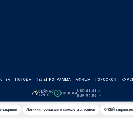
СТВА
ПОГОДА
ТЕЛЕПРОГРАММА
АФИША
ГОРОСКОП
КУРС
USD 81,41
СЕЙЧАС
3
ПРОБКИ
+29°C
EUR 94,06
е закрыли
Летчики пропавшего самолета спаслись
О`КЕЙ закрывает