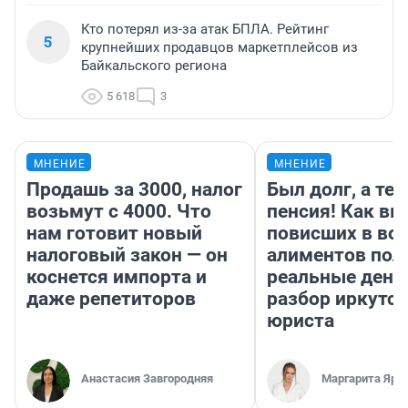
Кто потерял из-за атак БПЛА. Рейтинг
5
крупнейших продавцов маркетплейсов из
Байкальского региона
5 618
3
МНЕНИЕ
МНЕНИЕ
Продашь за 3000, налог
Был долг, а те
возьмут с 4000. Что
пенсия! Как вм
нам готовит новый
повисших в во
налоговый закон — он
алиментов пол
коснется импорта и
реальные день
даже репетиторов
разбор иркутск
юриста
Анастасия Завгородняя
Маргарита Яро