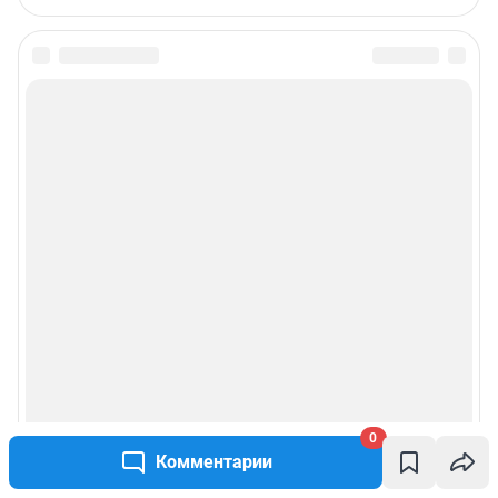
Редакция сайта не несет ответственности за достоверность
информации, содержащейся в рекламных объявлениях.
Информация об ограничениях
Политика использования cookies
Рекомендательные системы
Пользовательское соглашение сервиса «Подписка без баннерной
рекламы»
Политика конфиденциальности и обработки персональных данных и
правила использования сайта
© ООО «Сеть городских порталов»
© ООО «Интернет Технологии»
0
Комментарии