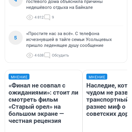
гостевого дома объяснила причины
недешёвого отдыха на Байкале
4 812
9
«Простите нас за всё». С телефона
5
исчезнувшей в тайге семьи Усольцевых
пришло леденящее душу сообщение
4 638
Обсудить
МНЕНИЕ
МНЕНИЕ
«Финал не совпал с
Наследие, кото
ожиданиями»: стоит ли
чудом не разва
смотреть фильм
транспортный 
«Старый орел» на
разнес миф о 
большом экране —
советских доро
честная рецензия