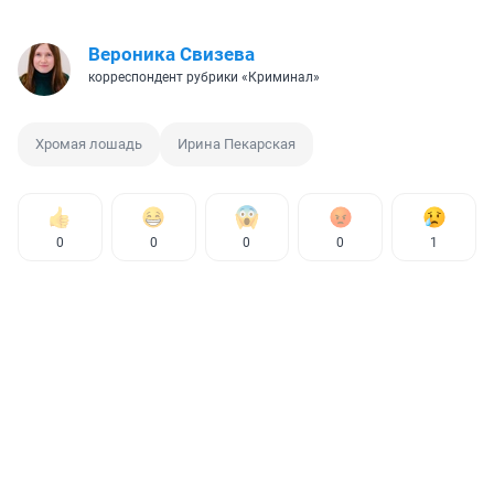
Вероника Свизева
корреспондент рубрики «Криминал»
Хромая лошадь
Ирина Пекарская
0
0
0
0
1