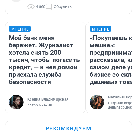
4 660
Обсудить
МНЕНИЕ
МНЕНИЕ
Мой банк меня
«Покупаешь ко
бережет. Журналист
мешке»:
хотела снять 200
предпринимат
тысяч, чтобы погасить
рассказала, как
кредит, — к ней домой
самом деле ус
приехала служба
бизнес со скл
безопасности
дешевых това
Наталья Шорох
Ксения Владимирская
Открыла кофейн
Автор мнения
деньги соцразв
РЕКОМЕНДУЕМ