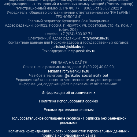
информационных технологий и массовых коммуникаций (Роскомнадзор)
Регистрационный номер ЭЛ № ФС 77 – 83655 от 26.07.2022 г.
Учредитель: Общество с ограниченной ответственностью "ИНТЕРНЕТ
ТЕХНОЛОГИИ"
Главный редактор: Кузнецова Зоя Валерьевна
Адрес редакции: 664022, Россия, г. Иркутск, ул. Советская, стр. 42, пом. 7
(офис 206),
телефон +7 (924) 603 02 71
Электронный адрес редакции:
ircity@shkulev.ru
Контактные данные для Роскомнадзора и государственных органов:
juristnsk@shkulev.ru
Техподдержка:
help@shkulev.ru
РЕКЛАМА НА САЙТЕ
Связаться с рекламным отделом: 8 (30-22) 40-08-90,
reklamaircity@shkulev.ru
Чат-бот в телеграм:
@shkulev_social_ircity_bot
Редакция сайта не несет ответственности за достоверность
информации, содержащейся в рекламных объявлениях.
Информация об ограничениях
Политика использования cookies
Рекомендательные системы
Пользовательское соглашение сервиса «Подписка без баннерной
рекламы»
Политика конфиденциальности и обработки персональных данных и
правила использования сайта