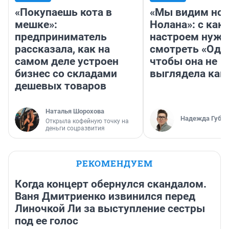
«Покупаешь кота в
«Мы видим нов
мешке»:
Нолана»: с как
предприниматель
настроем нужн
рассказала, как на
смотреть «Оди
самом деле устроен
чтобы она не
бизнес со складами
выглядела как
дешевых товаров
Наталья Шорохова
Надежда Губар
Открыла кофейную точку на
деньги соцразвития
РЕКОМЕНДУЕМ
Когда концерт обернулся скандалом.
Ваня Дмитриенко извинился перед
Линочкой Ли за выступление сестры
под ее голос