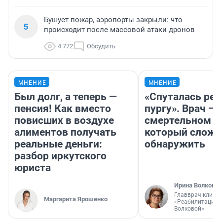
Бушует пожар, аэропорты закрыли: что
5
происходит после массовой атаки дронов
4 772
Обсудить
МНЕНИЕ
МНЕНИЕ
Был долг, а теперь —
«Спуталась реч
пенсия! Как вместо
пургу». Врач — 
повисших в воздухе
смертельном д
алиментов получать
который слож
реальные деньги:
обнаружить
разбор иркутского
юриста
Ирина Волкова
Главврач клини
Маргарита Ярошенко
«Реабилитация 
Волковой»