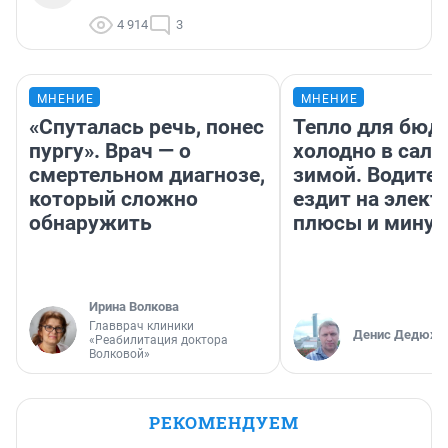
4 914
3
МНЕНИЕ
МНЕНИЕ
«Спуталась речь, понес
Тепло для бюд
пургу». Врач — о
холодно в сало
смертельном диагнозе,
зимой. Водител
который сложно
ездит на элект
обнаружить
плюсы и мину
Ирина Волкова
Главврач клиники
Денис Дедюхи
«Реабилитация доктора
Волковой»
РЕКОМЕНДУЕМ