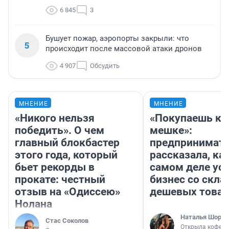
6 845
3
Бушует пожар, аэропорты закрыли: что
5
происходит после массовой атаки дронов
4 907
Обсудить
МНЕНИЕ
МНЕНИЕ
«Никого нельзя
«Покупаешь ко
победить». О чем
мешке»:
главный блокбастер
предпринимат
этого года, который
рассказала, как
бьет рекорды в
самом деле ус
прокате: честный
бизнес со скл
отзыв на «Одиссею»
дешевых това
Нолана
Наталья Шорох
Стас Соколов
Открыла кофейн