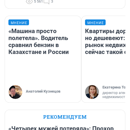
5 561
3
МНЕНИЕ
МНЕНИЕ
«Машина просто
Квартиры дор
полетела». Водитель
но дешевеют: 
сравнил бензин в
рынок недвиж
Казахстане и России
сейчас такой 
Екатерина Торо
Анатолий Кузнецов
директор агентс
недвижимости
РЕКОМЕНДУЕМ
«Четырех мужей потеряла»: Прохор