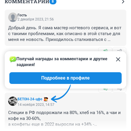
КОММЕНТАРИИ
8
Гость
2 декабря 2023, 21:56
Добрый день. Я сама мастер ногтевого сервиса, и вот 
с такими проблемами, как описано в этой статье для 
меня не новость. Приходилось сталкиваться с 
клиентами, которые с таким не уважением относятся 
+0
–0
к мастеру, что даже и работать не хочеться. Сейчас у 
меня свой кабинет, я работаю не в салоне, стараюсь 
Получай награды за комментарии и другие 
Гость
фильтровать клиентов, т. к. нервы трепать не хочется. 
16 ноября 2023, 16:14
задания!
У меня достаточно клиентов, которые с 
Вот поэтому я теперь инструктор-преподаватель 
благодарностью относятся и мне приятно с ними 
Подробнее в профиле
мастеров маникюра
работать. Предложу и кофе, и чай, и сладости. И сами 
клиенты иногда балуют вкусняшками. Но я прошла 
+0
–0
через нерадивых клиентов, которые почему то 
считают, что услуга дорого стоит, но не считают в 
БЕТОН-24-цфо
материал, комфорт, в котором они обслуживаются. 
14 ноября 2023, 14:57
Можно говорить до бесконечности. Но если кто то 
Специи в РФ подорожали на 80%, хлеб на 16%, а чаи и 
читает мой коментарий не из мастеров, пожалуйста, 
кофе на 30-60%,

будьте вежливы с мастерами, которые делают вас 
а конфеты еще в 2022 выросли на +34% -

красивыми.
завтракать надо дома!