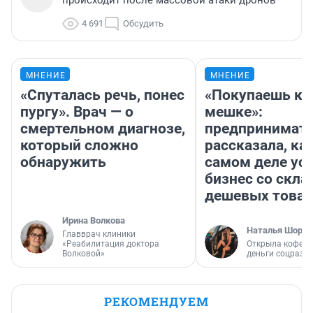
происходит после массовой атаки дронов
4 691
Обсудить
МНЕНИЕ
МНЕНИЕ
«Спуталась речь, понес
«Покупаешь ко
пургу». Врач — о
мешке»:
смертельном диагнозе,
предпринимат
который сложно
рассказала, как
обнаружить
самом деле ус
бизнес со скл
дешевых това
Ирина Волкова
Наталья Шорох
Главврач клиники
«Реабилитация доктора
Открыла кофейн
Волковой»
деньги соцразв
РЕКОМЕНДУЕМ