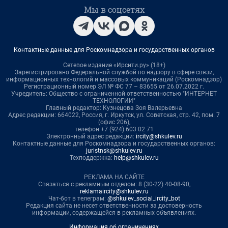
Мы в соцсетях
Контактные данные для Роскомнадзора и государственных органов
Сетевое издание «Ирсити.ру» (18+)
Зарегистрировано Федеральной службой по надзору в сфере связи,
информационных технологий и массовых коммуникаций (Роскомнадзор)
Регистрационный номер ЭЛ № ФС 77 – 83655 от 26.07.2022 г.
Учредитель: Общество с ограниченной ответственностью "ИНТЕРНЕТ
ТЕХНОЛОГИИ"
Главный редактор: Кузнецова Зоя Валерьевна
Адрес редакции: 664022, Россия, г. Иркутск, ул. Советская, стр. 42, пом. 7
(офис 206),
телефон +7 (924) 603 02 71
Электронный адрес редакции:
ircity@shkulev.ru
Контактные данные для Роскомнадзора и государственных органов:
juristnsk@shkulev.ru
Техподдержка:
help@shkulev.ru
РЕКЛАМА НА САЙТЕ
Связаться с рекламным отделом: 8 (30-22) 40-08-90,
reklamaircity@shkulev.ru
Чат-бот в телеграм:
@shkulev_social_ircity_bot
Редакция сайта не несет ответственности за достоверность
информации, содержащейся в рекламных объявлениях.
Информация об ограничениях