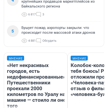
крупнейших продавцов маркетплейсов из
Байкальского региона
6 817
3
Бушует пожар, аэропорты закрыли: что
5
происходит после массовой атаки дронов
4 881
Обсудить
МНЕНИЕ
МНЕНИЕ
«Нет некрасивых
Колобок-колобо
городов, есть
тебя боюсь! Ра
недофинансированные».
отложили прок
Путешественники
«Человека-пау
проехали 2000
отзыв о фильм
километров по Уралу на
«человека-бул
машине — стоило ли оно
того