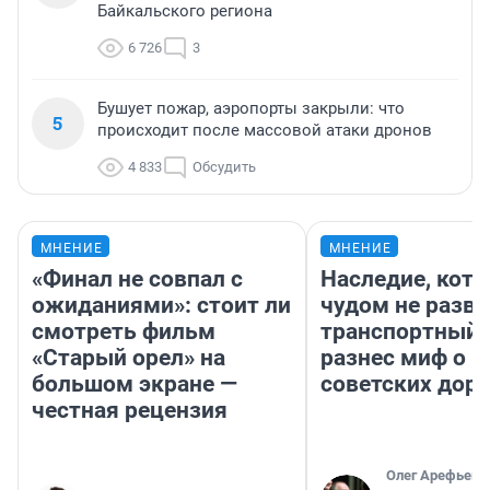
Байкальского региона
6 726
3
Бушует пожар, аэропорты закрыли: что
5
происходит после массовой атаки дронов
4 833
Обсудить
МНЕНИЕ
МНЕНИЕ
«Финал не совпал с
Наследие, кото
ожиданиями»: стоит ли
чудом не разва
смотреть фильм
транспортный 
«Старый орел» на
разнес миф о 
большом экране —
советских доро
честная рецензия
Олег Арефьев