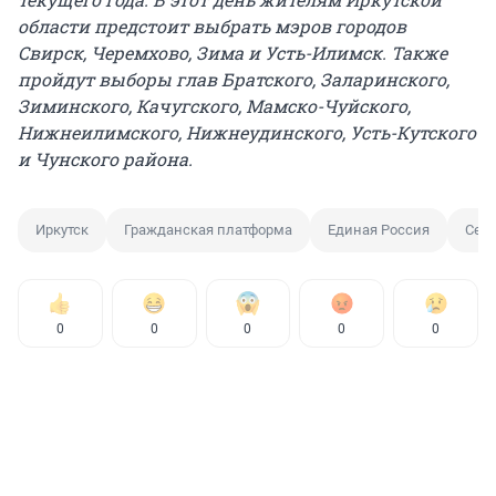
области предстоит выбрать мэров городов
Свирск, Черемхово, Зима и Усть-Илимск. Также
пройдут выборы глав Братского, Заларинского,
Зиминского, Качугского, Мамско-Чуйского,
Нижнеилимского, Нижнеудинского, Усть-Кутского
и Чунского района.
Иркутск
Гражданская платформа
Единая Россия
Сер
0
0
0
0
0