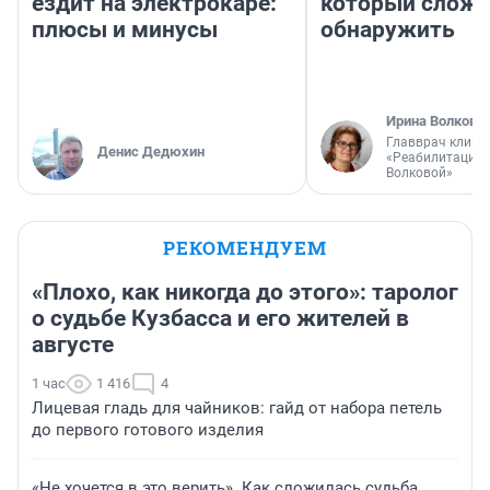
ездит на электрокаре:
который слож
плюсы и минусы
обнаружить
Ирина Волкова
Главврач клини
Денис Дедюхин
«Реабилитация 
Волковой»
РЕКОМЕНДУЕМ
«Плохо, как никогда до этого»: таролог
о судьбе Кузбасса и его жителей в
августе
1 час
1 416
4
Лицевая гладь для чайников: гайд от набора петель
до первого готового изделия
«Не хочется в это верить». Как сложилась судьба