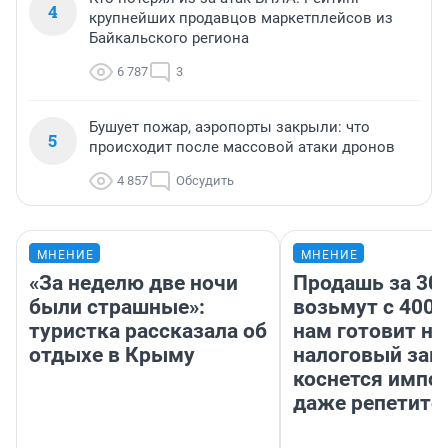
4
крупнейших продавцов маркетплейсов из
Байкальского региона
6 787
3
Бушует пожар, аэропорты закрыли: что
5
происходит после массовой атаки дронов
4 857
Обсудить
МНЕНИЕ
МНЕНИЕ
«За неделю две ночи
Продашь за 300
были страшные»:
возьмут с 4000
туристка рассказала об
нам готовит н
отдыхе в Крыму
налоговый зако
коснется импор
даже репетито