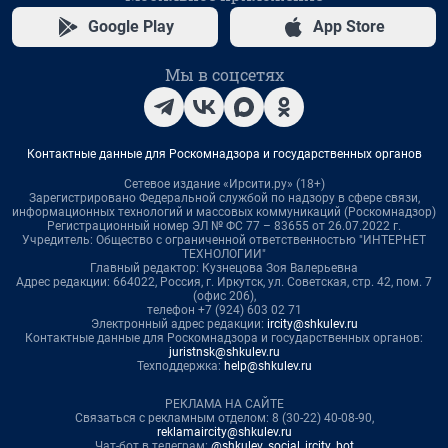
Google Play
App Store
Мы в соцсетях
Контактные данные для Роскомнадзора и государственных органов
Сетевое издание «Ирсити.ру» (18+)
Зарегистрировано Федеральной службой по надзору в сфере связи,
информационных технологий и массовых коммуникаций (Роскомнадзор)
Регистрационный номер ЭЛ № ФС 77 – 83655 от 26.07.2022 г.
Учредитель: Общество с ограниченной ответственностью "ИНТЕРНЕТ
ТЕХНОЛОГИИ"
Главный редактор: Кузнецова Зоя Валерьевна
Адрес редакции: 664022, Россия, г. Иркутск, ул. Советская, стр. 42, пом. 7
(офис 206),
телефон +7 (924) 603 02 71
Электронный адрес редакции:
ircity@shkulev.ru
Контактные данные для Роскомнадзора и государственных органов:
juristnsk@shkulev.ru
Техподдержка:
help@shkulev.ru
РЕКЛАМА НА САЙТЕ
Связаться с рекламным отделом: 8 (30-22) 40-08-90,
reklamaircity@shkulev.ru
Чат-бот в телеграм:
@shkulev_social_ircity_bot