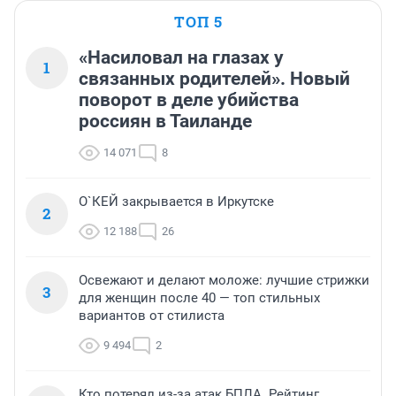
ТОП 5
«Насиловал на глазах у
1
связанных родителей». Новый
поворот в деле убийства
россиян в Таиланде
14 071
8
О`КЕЙ закрывается в Иркутске
2
12 188
26
Освежают и делают моложе: лучшие стрижки
3
для женщин после 40 — топ стильных
вариантов от стилиста
9 494
2
Кто потерял из-за атак БПЛА. Рейтинг