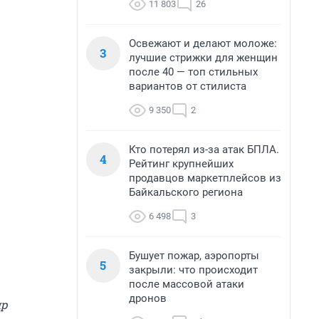
11 803
26
Освежают и делают моложе:
3
лучшие стрижки для женщин
после 40 — топ стильных
вариантов от стилиста
9 350
2
Кто потерял из-за атак БПЛА.
4
Рейтинг крупнейших
продавцов маркетплейсов из
Байкальского региона
6 498
3
Бушует пожар, аэропорты
5
закрыли: что происходит
после массовой атаки
дронов
др