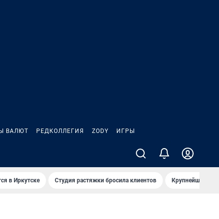
Ы ВАЛЮТ
РЕДКОЛЛЕГИЯ
ZODY
ИГРЫ
ся в Иркутске
Студия растяжки бросила клиентов
Крупнейшие про