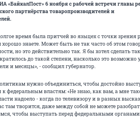
ИА «БайкалПост» 6 ноября с рабочей встречи главы р
кого партнёрства товаропроизводителей и
лей.
долгое время была притчей во языцех с точки зрения 
м хорошо знаете. Может быть не так часто об этом гово
сти, но это действительно так. Я бы хотел сделать та
кратилось до такой степени, насколько это возможно 
ли и месяцы», - сообщил губернатор.
 политикам нужно объединиться, чтобы достойно выст
к федеральным властям: «Не знаю, как вам, а мне так
ласти надоело - когда по телевизору и в разных выск
вас там творится, даже между собой не можете разобрат
ёмся, чтобы выступать перед федеральными органами 