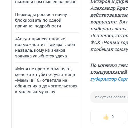
Битаров и дире
выжил и сам вышел на связь
Александр Кра
действовавшему
Переводы россиян начнут
блокировать по одной
коррупции. Бит
причине: подробности
выборов главы 
Левченко, котор
«Август принесет новые
ФСК «Новый гор
возможности»: Тамара Глоба
пообещал союзу
назвала, кому из знаков
зодиака улыбнется удача
По мнению генд
«Меня не просто отменяют,
коммуникаций 
меня хотят убить»: участница
губернатор Сер
«Мамы в 16» ответила на
обвинения в домогательствах
к маленькому сыну
Иркутская область
0