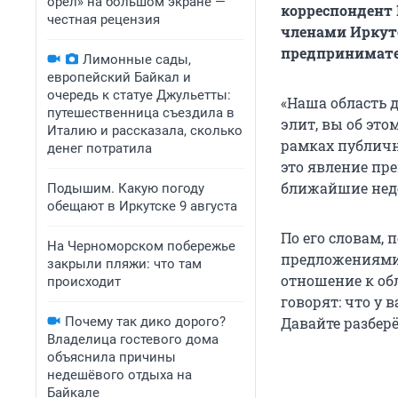
орел» на большом экране —
корреспондент 
честная рецензия
членами Иркутс
предпринимате
Лимонные сады,
европейский Байкал и
очередь к статуе Джульетты:
«Наша область 
путешественница съездила в
элит, вы об это
Италию и рассказала, сколько
рамках публично
денег потратила
это явление пре
ближайшие неде
Подышим. Какую погоду
обещают в Иркутске 9 августа
По его словам,
На Черноморском побережье
предложениями 
закрыли пляжи: что там
отношение к об
происходит
говорят: что у 
Почему так дико дорого?
Давайте разбер
Владелица гостевого дома
объяснила причины
недешёвого отдыха на
Байкале