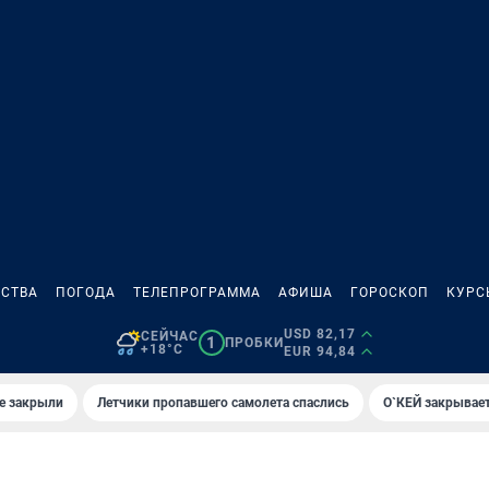
СТВА
ПОГОДА
ТЕЛЕПРОГРАММА
АФИША
ГОРОСКОП
КУРС
USD 82,17
СЕЙЧАС
1
ПРОБКИ
+18°C
EUR 94,84
е закрыли
Летчики пропавшего самолета спаслись
О`КЕЙ закрывает