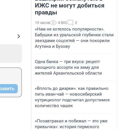
ИЖС не могут добиться
правды
10 часов
4 803
3
«Нам не хотелось популярности».
Бабушки из уральской глубинки стали
звездами соцсетей — они покорили
Агутина и Бузову
Одна банка — три вкуса: рецепт
овощного ассорти на зиму для
жителей Архангельской области
«Вплоть до диареи»: как правильно
равить
пить иван-чай — новосибирский
нутрициолог подсчитал допустимое
количество чашек
«Позавтракал и побежал — это уже
привычка»: история пермского