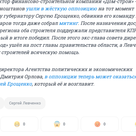
ктор финансово-строительной компании «Дом-строй» 
сноштанов
ушли в жёсткую оппозицию
на тот момент
 губернатору Сергею Ерощенко, обвинив его команду 
аров тогда даже собрал
митинг
. После назначения до
региона оба строителя поддержали представителя КП
ый в итоге победил. После этого экс-глава совета дир
од» ушёл на пост главы правительства области, а Лев
 строителей всяческую помощь.
иректора Агентства политических и экономических
Дмитрия Орлова,
в оппозиции теперь может оказаться
гей Ерощенко
, который её и возглавит.
Сергей Левченко
0
0
0