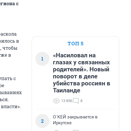
егиона с
раскола
рилось в
ТОП 5
к, чтобы
«Насиловал на
уже в
1
глазах у связанных
родителей». Новый
поворот в деле
упать с
убийства россиян в
ое
Таиланде
азываниях
ься.
13 856
8
власти».
О`КЕЙ закрывается в
2
Иркутске