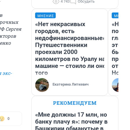
-
4 743
Обсудить
в
МНЕНИЕ
МНЕНИ
срочных
«Нет некрасивых
«Нико
РФ Сергея
городов, есть
побед
екторов
недофинансированные».
главн
ченко
Путешественники
этого
проехали 2000
бьет 
километров по Уралу на
прока
машине — стоило ли оно
отзыв
того
Нолан
 экс-
Екатерина Литкевич
РЕКОМЕНДУЕМ
«Мне должны 17 млн, но
0
банку плачу я»: почему в
Башкирии обманутые в