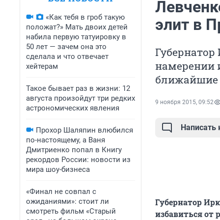
Левченк
«Как тебя в гроб такую
элит в 
положат?» Мать двоих детей
набила первую татуировку в
50 лет — зачем она это
Губернатор 
сделала и что отвечает
намерении и
хейтерам
ближайшие 
Такое бывает раз в жизни: 12
августа произойдут три редких
9 ноября 2015, 09:52
астрономических явления
Написать
Прохор Шаляпин влюбился
по-настоящему, а Ваня
Дмитриенко попал в Книгу
рекордов России: новости из
мира шоу-бизнеса
«Финал не совпал с
ожиданиями»: стоит ли
Губернатор Ирк
смотреть фильм «Старый
избавиться от 