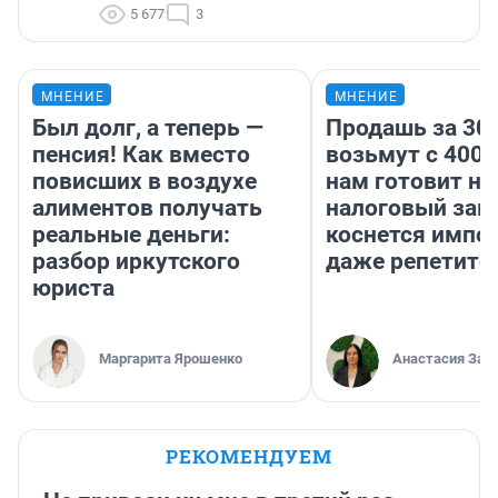
5 677
3
МНЕНИЕ
МНЕНИЕ
Был долг, а теперь —
Продашь за 300
пенсия! Как вместо
возьмут с 4000
повисших в воздухе
нам готовит н
алиментов получать
налоговый зако
реальные деньги:
коснется импор
разбор иркутского
даже репетито
юриста
Маргарита Ярошенко
Анастасия Зав
РЕКОМЕНДУЕМ