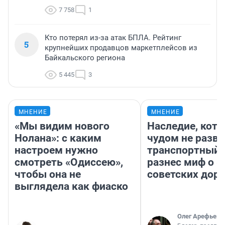
7 758
1
Кто потерял из-за атак БПЛА. Рейтинг
5
крупнейших продавцов маркетплейсов из
Байкальского региона
5 445
3
МНЕНИЕ
МНЕНИЕ
«Мы видим нового
Наследие, кото
Нолана»: с каким
чудом не разва
настроем нужно
транспортный 
смотреть «Одиссею»,
разнес миф о 
чтобы она не
советских доро
выглядела как фиаско
Олег Арефьев