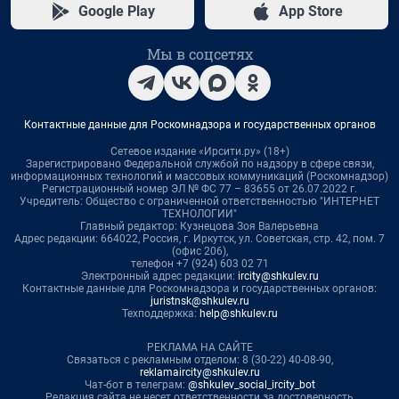
Google Play
App Store
Мы в соцсетях
Контактные данные для Роскомнадзора и государственных органов
Сетевое издание «Ирсити.ру» (18+)
Зарегистрировано Федеральной службой по надзору в сфере связи,
информационных технологий и массовых коммуникаций (Роскомнадзор)
Регистрационный номер ЭЛ № ФС 77 – 83655 от 26.07.2022 г.
Учредитель: Общество с ограниченной ответственностью "ИНТЕРНЕТ
ТЕХНОЛОГИИ"
Главный редактор: Кузнецова Зоя Валерьевна
Адрес редакции: 664022, Россия, г. Иркутск, ул. Советская, стр. 42, пом. 7
(офис 206),
телефон +7 (924) 603 02 71
Электронный адрес редакции:
ircity@shkulev.ru
Контактные данные для Роскомнадзора и государственных органов:
juristnsk@shkulev.ru
Техподдержка:
help@shkulev.ru
РЕКЛАМА НА САЙТЕ
Связаться с рекламным отделом: 8 (30-22) 40-08-90,
reklamaircity@shkulev.ru
Чат-бот в телеграм:
@shkulev_social_ircity_bot
Редакция сайта не несет ответственности за достоверность