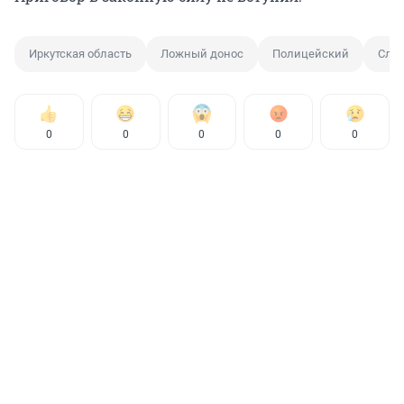
Иркутская область
Ложный донос
Полицейский
Слю
0
0
0
0
0