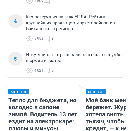
8 509
2
Кто потерял из-за атак БПЛА. Рейтинг
4
крупнейших продавцов маркетплейсов из
Байкальского региона
5 952
3
Иркутянина оштрафовали за отказ от службы
5
в армии и театре
4 821
3
МНЕНИЕ
МНЕНИЕ
Тепло для бюджета, но
Мой банк меня
холодно в салоне
бережет. Журн
зимой. Водитель 13 лет
хотела снять 2
ездит на электрокаре:
тысяч, чтобы п
плюсы и минусы
кредит, — к не