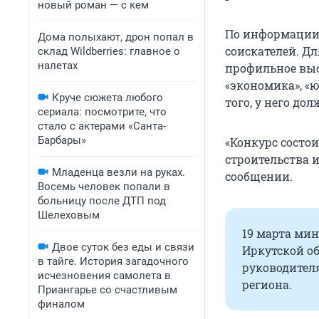
новый роман — с кем
По информации 
Дома полыхают, дрон попал в
соискателей. Д
склад Wildberries: главное о
налетах
профильное выс
«экономика», «
Круче сюжета любого
того, у него до
сериала: посмотрите, что
стало с актерами «Санта-
Барбары»
«Конкурс состо
строительства 
Младенца везли на руках.
сообщении.
Восемь человек попали в
больницу после ДТП под
Шелеховым
19 марта ми
Двое суток без еды и связи
Иркутской о
в тайге. История загадочного
руководител
исчезновения самолета в
региона.
Приангарье со счастливым
финалом