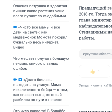
Опасная петрушка и ядовитая
Предыдущий ген
вишня: какие растения чаще
2018-го. Тогда о
всего путают со съедобными
глава министер
наблюдательног
«Чисто все мамы и все
Степашиным на
дети на свете»: как
медвежонок Момота покорил
работы.
буквально весь интернет.
Видео
Иркутская область
Что мешает получать большую
пенсию: список главных
ошибок
0
«Долго боялась
выходить на улицу». Мама
Увидели опечатку? В
искалеченного бойца — о том,
как спасает сына, который
разбился по пути к невесте
Это чудо какое-то! В Бодайбо