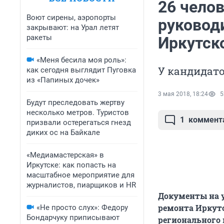
26 челов
Воют сирены, аэропорты
руковод
закрывают: на Урал летят
ракеты
Иркутск
«Меня бесила моя роль»:
У кандидато
как сегодня выглядит Пуговка
из «Папиных дочек»
3 мая 2018, 18:24
5
Будут преследовать жертву
несколько метров. Туристов
1
коммент
призвали остерегаться гнезд
диких ос на Байкале
«Медиамастерская» в
Иркутске: как попасть на
масштабное мероприятие для
журналистов, пиарщиков и HR
Документы на у
ремонта Иркутс
«Не просто слух»: Федору
Бондарчуку приписывают
регионального 