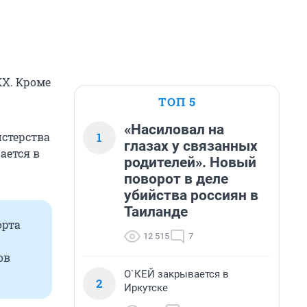
КХ. Кроме
ТОП 5
«Насиловал на
1
истерства
глазах у связанных
ается в
родителей». Новый
поворот в деле
убийства россиян в
Таиланде
орта
12 515
7
ов
О`КЕЙ закрывается в
2
Иркутске