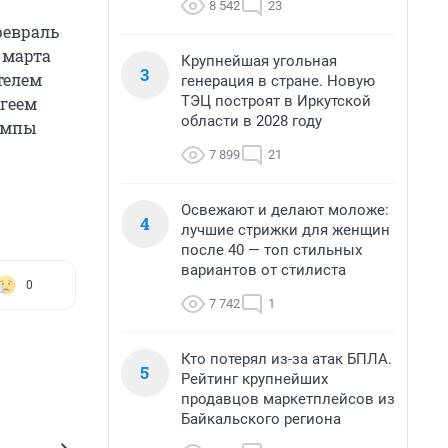
8 542
23
февраль
 марта
Крупнейшая угольная
3
телем
генерация в стране. Новую
ТЭЦ построят в Иркутской
геем
области в 2028 году
емпы
7 899
21
Освежают и делают моложе:
4
лучшие стрижки для женщин
после 40 — топ стильных
вариантов от стилиста
0
7 742
1
Кто потерял из-за атак БПЛА.
5
Рейтинг крупнейших
продавцов маркетплейсов из
Байкальского региона