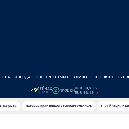
СТВА
ПОГОДА
ТЕЛЕПРОГРАММА
АФИША
ГОРОСКОП
КУРС
USD 80,93
СЕЙЧАС
2
ПРОБКИ
+30°C
EUR 93,19
е закрыли
Летчики пропавшего самолета спаслись
О`КЕЙ закрывает