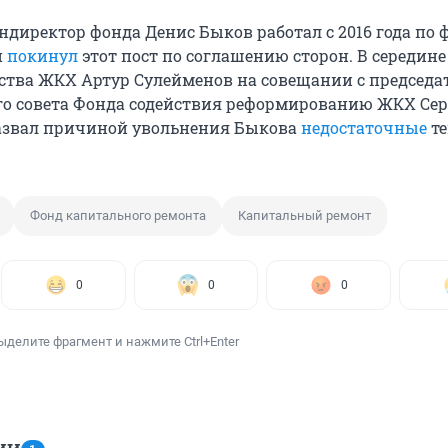
директор фонда Денис Быков работал с 2016 года по 
н
покинул
этот пост по соглашению сторон. В середине
ства ЖКХ Артур Сулейменов на совещании с председа
о совета Фонда содействия реформированию ЖКХ Сер
звал причиной увольнения Быкова
недостаточные
т
Фонд капитального ремонта
Капитальный ремонт
0
0
0
ыделите фрагмент и нажмите Ctrl+Enter