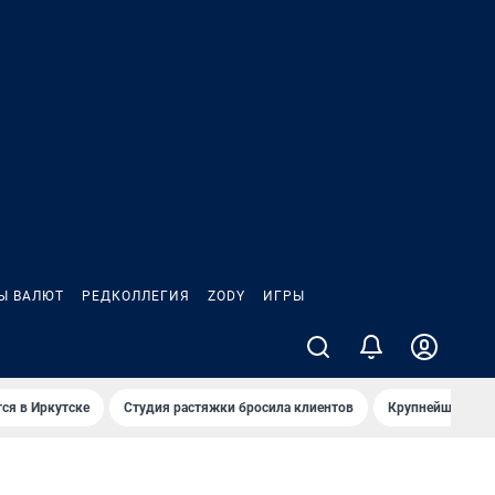
Ы ВАЛЮТ
РЕДКОЛЛЕГИЯ
ZODY
ИГРЫ
ся в Иркутске
Студия растяжки бросила клиентов
Крупнейшие про