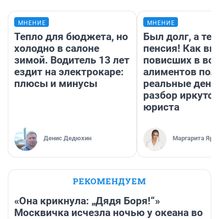
МНЕНИЕ
МНЕНИЕ
Тепло для бюджета, но
Был долг, а те
холодно в салоне
пенсия! Как вм
зимой. Водитель 13 лет
повисших в во
ездит на электрокаре:
алиментов пол
плюсы и минусы
реальные день
разбор иркутск
юриста
Денис Дедюхин
Маргарита Яро
РЕКОМЕНДУЕМ
«Она крикнула: „Дядя Боря!“»
Москвичка исчезла ночью у океана во