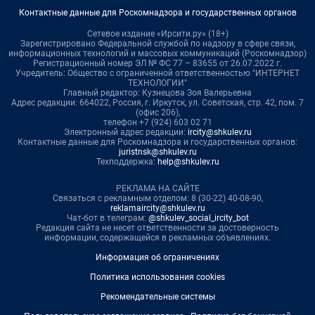
Контактные данные для Роскомнадзора и государственных органов
Сетевое издание «Ирсити.ру» (18+)
Зарегистрировано Федеральной службой по надзору в сфере связи,
информационных технологий и массовых коммуникаций (Роскомнадзор)
Регистрационный номер ЭЛ № ФС 77 – 83655 от 26.07.2022 г.
Учредитель: Общество с ограниченной ответственностью "ИНТЕРНЕТ
ТЕХНОЛОГИИ"
Главный редактор: Кузнецова Зоя Валерьевна
Адрес редакции: 664022, Россия, г. Иркутск, ул. Советская, стр. 42, пом. 7
(офис 206),
телефон +7 (924) 603 02 71
Электронный адрес редакции:
ircity@shkulev.ru
Контактные данные для Роскомнадзора и государственных органов:
juristnsk@shkulev.ru
Техподдержка:
help@shkulev.ru
РЕКЛАМА НА САЙТЕ
Связаться с рекламным отделом: 8 (30-22) 40-08-90,
reklamaircity@shkulev.ru
Чат-бот в телеграм:
@shkulev_social_ircity_bot
Редакция сайта не несет ответственности за достоверность
информации, содержащейся в рекламных объявлениях.
Информация об ограничениях
Политика использования cookies
Рекомендательные системы