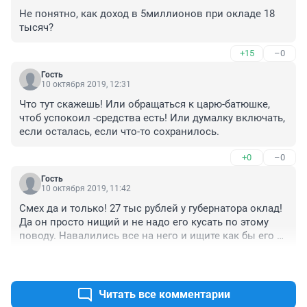
Не понятно, как доход в 5миллионов при окладе 18 
тысяч?
+15
–0
Гость
10 октября 2019, 12:31
Что тут скажешь! Или обращаться к царю-батюшке, 
чтоб успокоил -средства есть! Или думалку включать, 
если осталась, если что-то сохранилось.
+0
–0
Гость
10 октября 2019, 11:42
Смех да и только! 27 тыс рублей у губернатора оклад! 
Да он просто нищий и не надо его кусать по этому 
поводу. Навалились все на него и ищите как бы его 
укусить, как свора голодных собак.. и сокол там же 
+9
–3
рядом..залетная птица. Не мешайте работать, а 
выборы все покажут..
Читать все комментарии