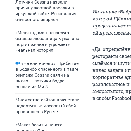
Летчики Cessna назвали
причину жесткой посадки в
На канале «Бабр
иркутской тайге. Росавиация
которой Щёкина
считает это аварией
представляет и
ей предложение
«Меня годами преследует
бывшая любовница мужа: она
портит жилье и угрожает».
«Да, определённ
Реальная история
рестораны своег
смеёмся и шути
«Не ели ничего». Прибытие
в Бодайбо спасенного в тайге
видео задела ил
экипажа Cessna сняли на
корпоративе ад
видео — летчики бодро
развлекались и
вышли из Ми-8
аморального, п
в своём Facebo
Множество сайтов враз стали
недоступны: массовый сбой
произошел в Рунете
«Макс» бесит и ничего
непонятно? На