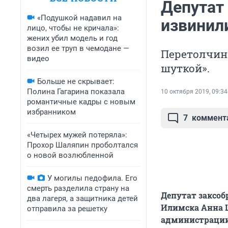
Депутат
«Подушкой надавил на
извинили
лицо, чтобы не кричала»:
жених убил модель и год
возил ее труп в чемодане —
Перетолчин 
видео
шуткой».
Больше не скрывает:
Полина Гагарина показала
10 октября 2019, 09:34
романтичные кадры с новым
избранником
7
коммент
«Четырех мужей потеряла»:
Прохор Шаляпин проболтался
о новой возлюбленной
У могилы педофила. Его
смерть разделила страну на
Депутат заксоб
два лагеря, а защитника детей
Илимска Анна Щ
отправила за решетку
администрации 