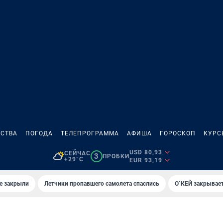
СТВА
ПОГОДА
ТЕЛЕПРОГРАММА
АФИША
ГОРОСКОП
КУРС
USD 80,93
СЕЙЧАС
3
ПРОБКИ
+29°C
EUR 93,19
е закрыли
Летчики пропавшего самолета спаслись
О`КЕЙ закрывает