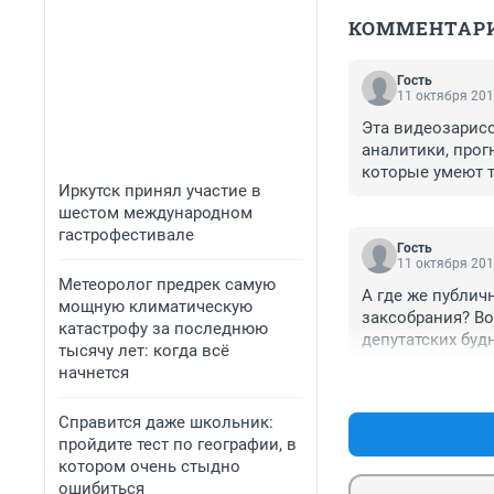
КОММЕНТАР
Гость
11 октября 201
Эта видеозарисо
аналитики, прог
которые умеют т
Иркутск принял участие в
заканчивается
шестом международном
гастрофестивале
Гость
11 октября 201
Метеоролог предрек самую
А где же публич
мощную климатическую
заксобрания? Во
катастрофу за последнюю
депутатских буд
тысячу лет: когда всё
начнется
Справится даже школьник:
пройдите тест по географии, в
котором очень стыдно
ошибиться