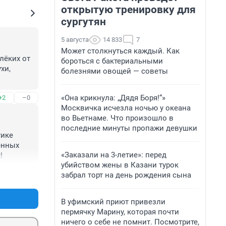
открытую тренировку для
сургутян
5 августа
14 833
7
Может столкнуться каждый. Как
ёких от 
бороться с бактериальными
и, 
болезнями овощей — советы
«Она крикнула: „Дядя Боря!“»
+2
–0
Москвичка исчезла ночью у океана
во Вьетнаме. Что произошло в
последние минуты пропажи девушки
ике 
нных 
«Заказали на 3-летие»: перед
!
убийством жены в Казани турок
забрал торт на день рождения сына
+1
–0
В уфимский приют привезли
пермячку Марину, которая почти
ничего о себе не помнит. Посмотрите,