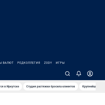
Ы ВАЛЮТ
РЕДКОЛЛЕГИЯ
ZODY
ИГРЫ
ся в Иркутске
Студия растяжки бросила клиентов
Крупнейшие про