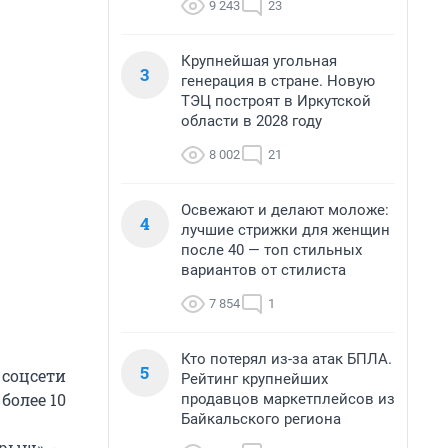
9 243
23
Крупнейшая угольная
3
генерация в стране. Новую
ТЭЦ построят в Иркутской
области в 2028 году
8 002
21
Освежают и делают моложе:
4
лучшие стрижки для женщин
после 40 — топ стильных
вариантов от стилиста
7 854
1
Кто потерял из-за атак БПЛА.
5
 соцсети
Рейтинг крупнейших
более 10
продавцов маркетплейсов из
Байкальского региона
рыш», -