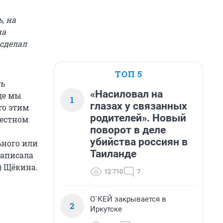
, на
на
 сделал
ТОП 5
ть
«Насиловал на
где мы
1
глазах у связанных
то этим
родителей». Новый
местном
поворот в деле
убийства россиян в
ьного или
Таиланде
написала
) Щёкина.
12 710
7
О`КЕЙ закрывается в
2
Иркутске