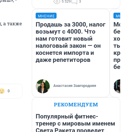
5 529
3
МНЕНИЕ
МНЕНИ
, а также
Продашь за 3000, налог
Мой б
возьмут с 4000. Что
береж
нам готовит новый
хотел
налоговый закон — он
тысяч
коснется импорта и
креди
даже репетиторов
приех
безоп
Анастасия Завгородняя
0
РЕКОМЕНДУЕМ
Популярный фитнес-
тренер с мировым именем
Света Ракета проведет