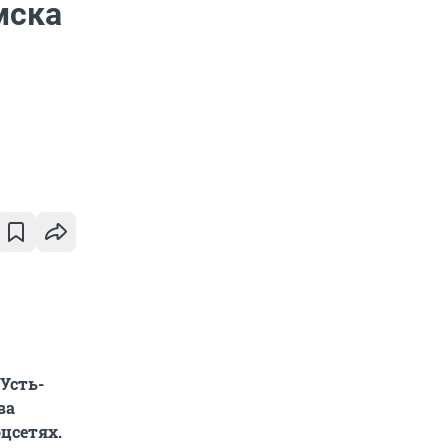
мска
Усть-
ва
цсетях.