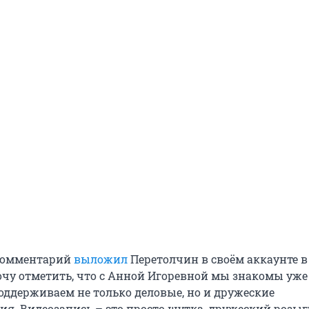
комментарий
выложил
Перетолчин в своём аккаунте в
очу отметить, что с Анной Игоревной мы знакомы уже 
поддерживаем не только деловые, но и дружеские
я. Видеозапись – это просто шутка, дружеский розыг