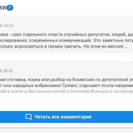
ИИ
7
9, 19:14
вка - срез отдельного пласта случайных депутатов, людей, дал
нозирования, современных коммуникаций. Это заметные петух
олько хорохориться и громко кричать. На этом их миссия 
9, 09:53
ная отставка, порка или разбор на Комиссии по депутатской эт
т они народные избранники! Гуляют, отдыхают после напряже
ней в шахте и бессонных ночей у постелей больных в хосписах
Читать все комментарии