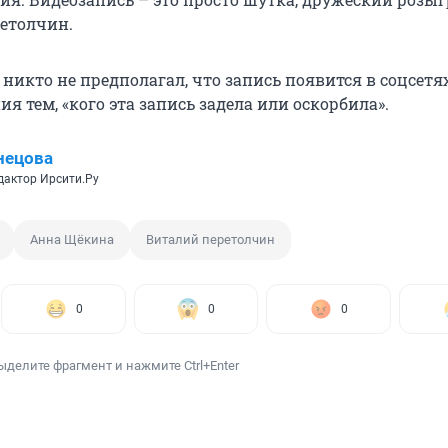
етолчин.
 никто не предполагал, что запись появится в соцсетях
я тем, «кого эта запись задела или оскорбила».
нецова
дактор Ирсити.Ру
Анна Щёкина
Виталий перетолчин
0
0
0
ыделите фрагмент и нажмите Ctrl+Enter