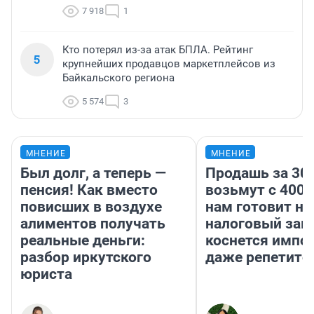
7 918
1
Кто потерял из-за атак БПЛА. Рейтинг
5
крупнейших продавцов маркетплейсов из
Байкальского региона
5 574
3
МНЕНИЕ
МНЕНИЕ
Был долг, а теперь —
Продашь за 300
пенсия! Как вместо
возьмут с 4000
повисших в воздухе
нам готовит н
алиментов получать
налоговый зако
реальные деньги:
коснется импор
разбор иркутского
даже репетито
юриста