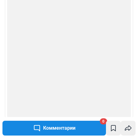
Пользовательское соглашение сервиса «Подписка без баннерной
рекламы»
Политика конфиденциальности и обработки персональных данных и
правила использования сайта
© ООО «Сеть городских порталов»
© ООО «Интернет Технологии»
0
Комментарии