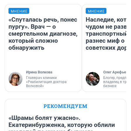
МНЕНИЕ
МНЕНИЕ
«Спуталась речь, понес
Наследие, кото
пургу». Врач — о
чудом не разва
смертельном диагнозе,
транспортный 
который сложно
разнес миф о 
обнаружить
советских доро
Ирина Волкова
Олег Арефьев
Главврач клиники
Блогер, предпри
«Реабилитация доктора
владелец в тра
Волковой»
бизнесе
РЕКОМЕНДУЕМ
«Шрамы болят ужасно».
Екатеринбурженка, которую облили