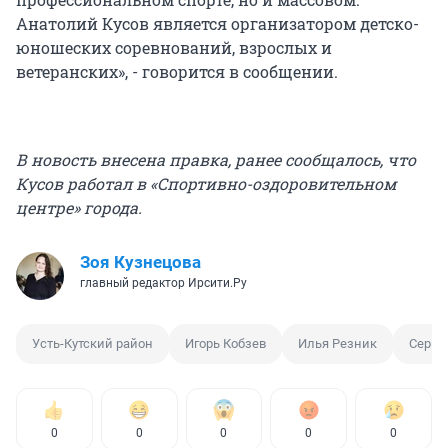
Анатолий Кусов является организатором детско-
юношеских соревнований, взрослых и
ветеранских», - говорится в сообщении.
В новость внесена правка, ранее сообщалось, что
Кусов работал в «Спортивно-оздоровительном
центре» города.
Зоя Кузнецова
главный редактор Ирсити.Ру
Усть-Кутский район
Игорь Кобзев
Илья Резник
Серге
0
0
0
0
0