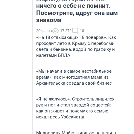
ничего о себе не помнит.
Посмотрите, вдруг она вам
знакома
20 часов
17 272
18
«На 18 отдыхающих 18 поваров». Как
проходит лето в Крыму с перебоями
света и бензина, водой по графику и
налетами БПЛА
«Мы начали в самое нестабильное
время»: как многодетная мама из
Архангельска создала свой бизнес
«Я не жалуюсь». Строитель лишился
рук и ног и стал звездой соцсетей:
как он живет и почему его семью
искал весь Узбекистан
Медведицу Майю, жившую на цепи в