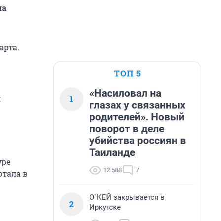
ма
арта.
ТОП 5
«Насиловал на
1
м
глазах у связанных
родителей». Новый
поворот в деле
убийства россиян в
Таиланде
уре
12 588
7
отала в
О`КЕЙ закрывается в
2
Иркутске