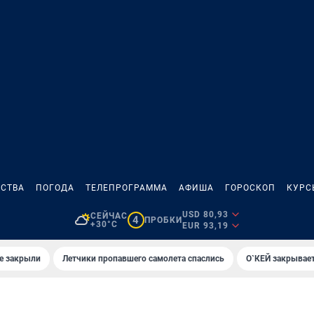
СТВА
ПОГОДА
ТЕЛЕПРОГРАММА
АФИША
ГОРОСКОП
КУРС
USD 80,93
СЕЙЧАС
4
ПРОБКИ
+30°C
EUR 93,19
е закрыли
Летчики пропавшего самолета спаслись
О`КЕЙ закрывает