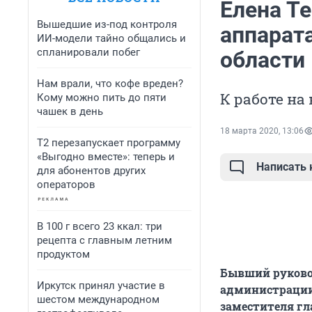
Елена Т
Вышедшие из-под контроля
аппарат
ИИ-модели тайно общались и
спланировали побег
области
Нам врали, что кофе вреден?
К работе на
Кому можно пить до пяти
чашек в день
18 марта 2020, 13:06
Т2 перезапускает программу
«Выгодно вместе»: теперь и
Написать
для абонентов других
операторов
В 100 г всего 23 ккал: три
рецепта с главным летним
продуктом
Бывший руково
Иркутск принял участие в
администрации 
шестом международном
заместителя гл