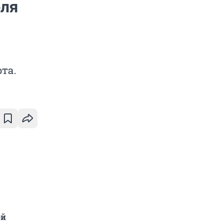
еля
та.
ой