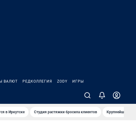
Ы ВАЛЮТ
РЕДКОЛЛЕГИЯ
ZODY
ИГРЫ
ся в Иркутске
Студия растяжки бросила клиентов
Крупнейшие про