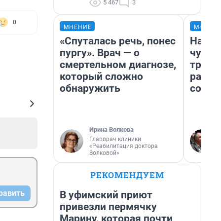
5 467
3
0
МНЕНИЕ
МНЕНИ
«Спуталась речь, понес
Насле
пургу». Врач — о
чудом
смертельном диагнозе,
транс
который сложно
разне
обнаружить
совет
Ирина Волкова
Главврач клиники
«Реабилитация доктора
Волковой»
РЕКОМЕНДУЕМ
равить
В уфимский приют
привезли пермячку
Марину, которая почти