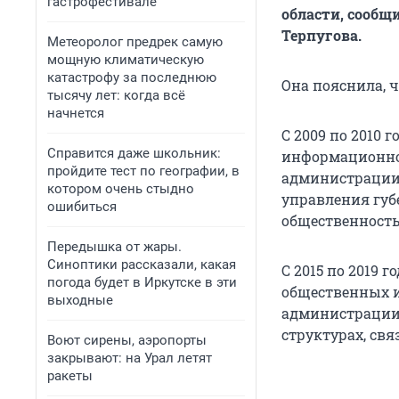
гастрофестивале
области, сообщ
Терпугова.
Метеоролог предрек самую
мощную климатическую
катастрофу за последнюю
Она пояснила, ч
тысячу лет: когда всё
начнется
С 2009 по 2010
Справится даже школьник:
информационной
пройдите тест по географии, в
администрации 
котором очень стыдно
управления губ
ошибиться
общественност
Передышка от жары.
Синоптики рассказали, какая
С 2015 по 2019
погода будет в Иркутске в эти
общественных и
выходные
администрации 
структурах, свя
Воют сирены, аэропорты
закрывают: на Урал летят
ракеты