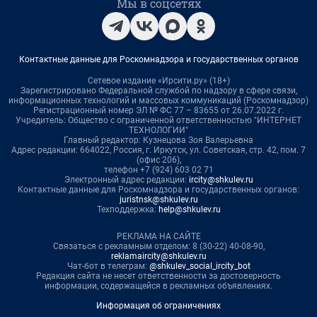
Мы в соцсетях
Контактные данные для Роскомнадзора и государственных органов
Сетевое издание «Ирсити.ру» (18+)
Зарегистрировано Федеральной службой по надзору в сфере связи,
информационных технологий и массовых коммуникаций (Роскомнадзор)
Регистрационный номер ЭЛ № ФС 77 – 83655 от 26.07.2022 г.
Учредитель: Общество с ограниченной ответственностью "ИНТЕРНЕТ
ТЕХНОЛОГИИ"
Главный редактор: Кузнецова Зоя Валерьевна
Адрес редакции: 664022, Россия, г. Иркутск, ул. Советская, стр. 42, пом. 7
(офис 206),
телефон +7 (924) 603 02 71
Электронный адрес редакции:
ircity@shkulev.ru
Контактные данные для Роскомнадзора и государственных органов:
juristnsk@shkulev.ru
Техподдержка:
help@shkulev.ru
РЕКЛАМА НА САЙТЕ
Связаться с рекламным отделом: 8 (30-22) 40-08-90,
reklamaircity@shkulev.ru
Чат-бот в телеграм:
@shkulev_social_ircity_bot
Редакция сайта не несет ответственности за достоверность
информации, содержащейся в рекламных объявлениях.
Информация об ограничениях