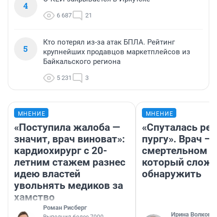
4
6 687
21
Кто потерял из-за атак БПЛА. Рейтинг
5
крупнейших продавцов маркетплейсов из
Байкальского региона
5 231
3
МНЕНИЕ
МНЕНИЕ
«Поступила жалоба —
«Спуталась реч
значит, врач виноват»:
пургу». Врач — 
кардиохирург с 20-
смертельном д
летним стажем разнес
который слож
идею властей
обнаружить
увольнять медиков за
хамство
Роман Рисберг
Ирина Волкова
Выполнил более 7000