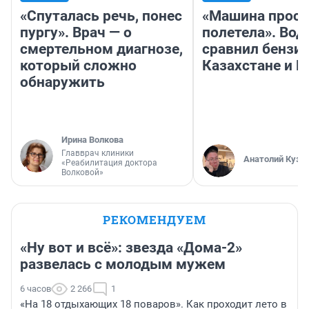
«Спуталась речь, понес
«Машина прост
пургу». Врач — о
полетела». Вод
смертельном диагнозе,
сравнил бензин
который сложно
Казахстане и Р
обнаружить
Ирина Волкова
Главврач клиники
Анатолий Кузн
«Реабилитация доктора
Волковой»
РЕКОМЕНДУЕМ
«Ну вот и всё»: звезда «Дома-2»
развелась с молодым мужем
6 часов
2 266
1
«На 18 отдыхающих 18 поваров». Как проходит лето в