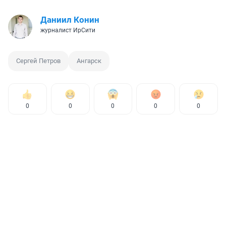
Даниил Конин
журналист ИрСити
Сергей Петров
Ангарск
0
0
0
0
0