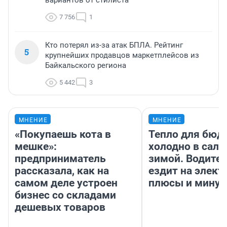
вариантов от стилиста
7 756
1
Кто потерял из-за атак БПЛА. Рейтинг
5
крупнейших продавцов маркетплейсов из
Байкальского региона
5 442
3
МНЕНИЕ
МНЕНИЕ
«Покупаешь кота в
Тепло для бюд
мешке»:
холодно в сало
предприниматель
зимой. Водител
рассказала, как на
ездит на элект
самом деле устроен
плюсы и мину
бизнес со складами
дешевых товаров