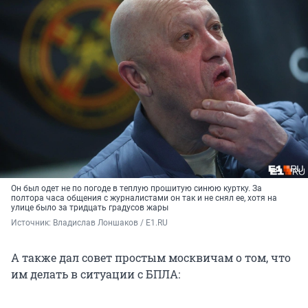
Он был одет не по погоде в теплую прошитую синюю куртку. За
полтора часа общения с журналистами он так и не снял ее, хотя на
улице было за тридцать градусов жары
Источник: 
Владислав Лоншаков / E1.RU
А также дал совет простым москвичам о том, что
им делать в ситуации с БПЛА: