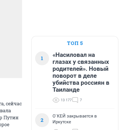
ТОП 5
«Насиловал на
1
глазах у связанных
родителей». Новый
поворот в деле
убийства россиян в
Таиланде
13 177
7
а, сейчас
овала
О`КЕЙ закрывается в
ир Путин
2
Иркутске
орое