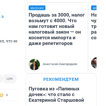
МНЕНИЕ
МНЕНИ
Продашь за 3000, налог
Насле
 в
возьмут с 4000. Что
чудом
нам готовит новый
транс
налоговый закон — он
разне
коснется импорта и
совет
л, что ее
даже репетиторов
Анастасия Завгородняя
РЕКОМЕНДУЕМ
ЦИК
Пуговка из «Папиных
дочек»: что стало с
0
Екатериной Старшовой