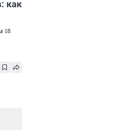
: как
м 18