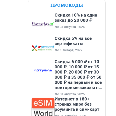
ПРОМОКОДЫ
Скидка 10% на один
заказ до 20 000 ₽
До 31 августа, 2026
Скидка 5% на все
сертификаты
До 1 января, 2027
Скидка 6 000 ₽ от 10
000 ₽, 10 000 ₽ от 15
000 ₽, 20 000 ₽ от 30
000 ₽ и 35 000 ₽ от 50
000 ₽ на первый и все
повторные заказы по
промокоду НАБЕРИ
До 31 августа, 2026
Интернет в 180+
странах мира без
роуминга и сим-карт
До 31 декабря, 2026