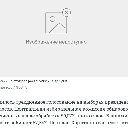
сии на этот раз растянулись на три дня
Ощепков / NGS.RU
шилось трехдневное голосование на выборах президент
олосов. Центральная избирательная комиссия обнарод
лученные после обработки 50,07% протоколов. Владим
ент набирает 87,34%. Николай Харитонов занимает вт