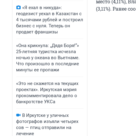
место (4,11%), 
«Я ехал в никуда»:
(3,11%). Ранее 
геодезист уехал в Казахстан с
4 тысячами рублей и построил
бизнес с нуля. Теперь он
продает франшизы
«Она крикнула: „Дядя Боря!“»
25-летняя туристка исчезла
ночью у океана во Вьетнаме.
Что произошло в последние
минуты ее пропажи
«Это не скажется на текущих
проектах». Иркутская мэрия
прокомментировала дело о
банкротстве УКСа
В Иркутске у уличных
фотографов изъяли четырех
сов — птиц отправили на
лечение