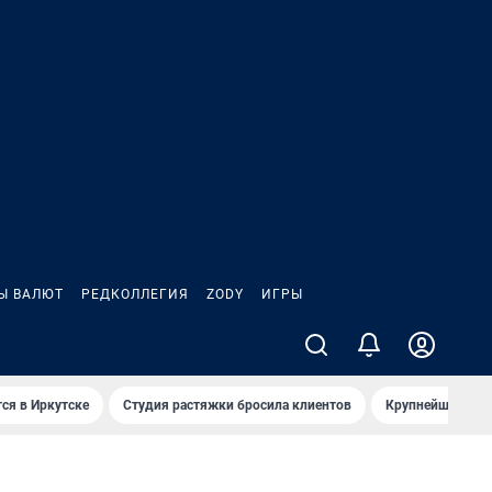
Ы ВАЛЮТ
РЕДКОЛЛЕГИЯ
ZODY
ИГРЫ
ся в Иркутске
Студия растяжки бросила клиентов
Крупнейшие про