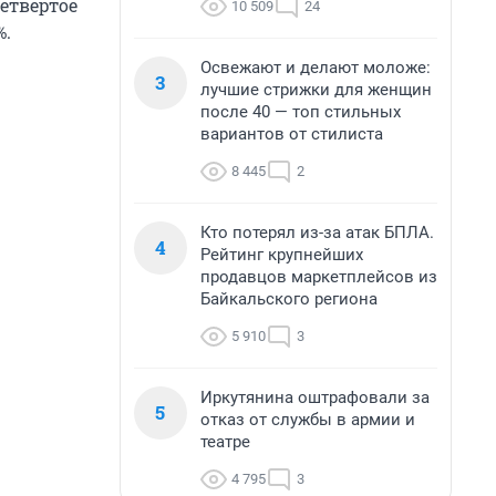
четвертое
10 509
24
%.
Освежают и делают моложе:
3
лучшие стрижки для женщин
после 40 — топ стильных
вариантов от стилиста
8 445
2
Кто потерял из-за атак БПЛА.
4
Рейтинг крупнейших
продавцов маркетплейсов из
Байкальского региона
5 910
3
Иркутянина оштрафовали за
5
отказ от службы в армии и
театре
4 795
3