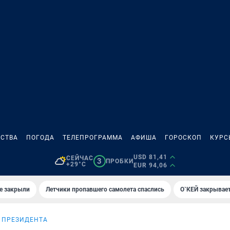
СТВА
ПОГОДА
ТЕЛЕПРОГРАММА
АФИША
ГОРОСКОП
КУРС
USD 81,41
СЕЙЧАС
3
ПРОБКИ
+29°C
EUR 94,06
е закрыли
Летчики пропавшего самолета спаслись
О`КЕЙ закрывает
 ПРЕЗИДЕНТА