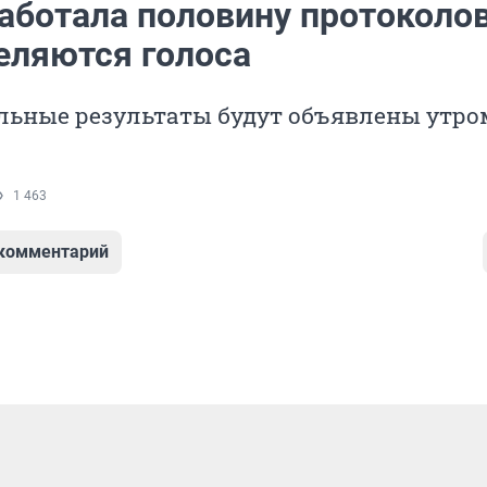
аботала половину протоколов
еляются голоса
льные результаты будут объявлены утро
1 463
 комментарий