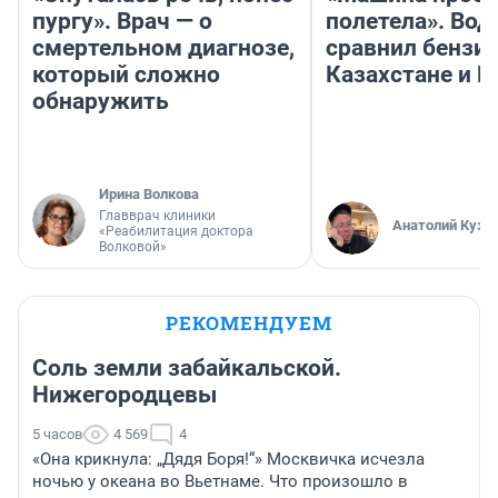
пургу». Врач — о
полетела». Вод
смертельном диагнозе,
сравнил бензин
который сложно
Казахстане и Р
обнаружить
Ирина Волкова
Главврач клиники
Анатолий Кузн
«Реабилитация доктора
Волковой»
РЕКОМЕНДУЕМ
Соль земли забайкальской.
Нижегородцевы
5 часов
4 569
4
«Она крикнула: „Дядя Боря!“» Москвичка исчезла
ночью у океана во Вьетнаме. Что произошло в