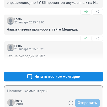
справедливо) но ! У 85 процентов осужденных на ИК 
19 нарушение перед подачей, кто покурил, кто 
+0
–0
кровать не застрелил, кто пописал не там! И никто 
вопросов не задаёт почему так?! И таких проблем нет 
Гость
не в Красноярске не в Хакасии людей освобождают! 
22 января 2025, 18:06
Как вы думаете что у этих людей в голове? Какие 
Чайка улетела прокурор в тайге Медведь.
мысли? О законах РФ!
+1
–0
Гость
21 января 2025, 10:25
Кто на очереди? МВД?
+2
–0
Читать все комментарии
Гость
Отправить
Войти