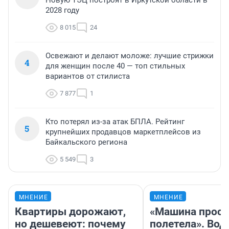
Новую ТЭЦ построят в Иркутской области в
2028 году
8 015
24
Освежают и делают моложе: лучшие стрижки
4
для женщин после 40 — топ стильных
вариантов от стилиста
7 877
1
Кто потерял из-за атак БПЛА. Рейтинг
5
крупнейших продавцов маркетплейсов из
Байкальского региона
5 549
3
МНЕНИЕ
МНЕНИЕ
Квартиры дорожают,
«Машина прост
но дешевеют: почему
полетела». Вод