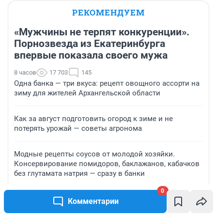
РЕКОМЕНДУЕМ
«Мужчины не терпят конкуренции».
Порнозвезда из Екатеринбурга
впервые показала своего мужа
8 часов
17 703
145
Одна банка — три вкуса: рецепт овощного ассорти на
зиму для жителей Архангельской области
Как за август подготовить огород к зиме и не
потерять урожай — советы агронома
Модные рецепты соусов от молодой хозяйки.
Консервирование помидоров, баклажанов, кабачков
без глутамата натрия — сразу в банки
0
Теряет зрение, но гоняет на мотоцикле и скейте. Как
Комментарии
живет подросток с редчайшим диагнозом, от