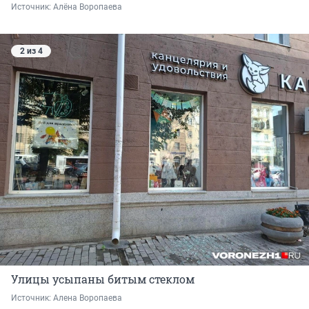
Источник: 
Алёна Воропаева
2 из 4
Улицы усыпаны битым стеклом
Источник: 
Алена Воропаева