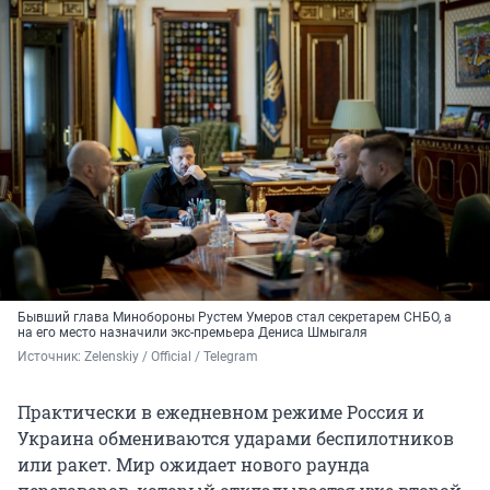
Бывший глава Минобороны Рустем Умеров стал секретарем СНБО, а
на его место назначили экс-премьера Дениса Шмыгаля
Источник: 
Zelenskiy / Official / Telegram
Практически в ежедневном режиме Россия и
Украина обмениваются ударами беспилотников
или ракет. Мир ожидает нового раунда