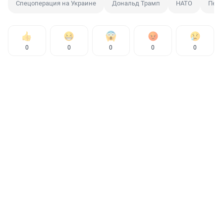
Спецоперация на Украине
Дональд Трамп
НАТО
Пер
0
0
0
0
0