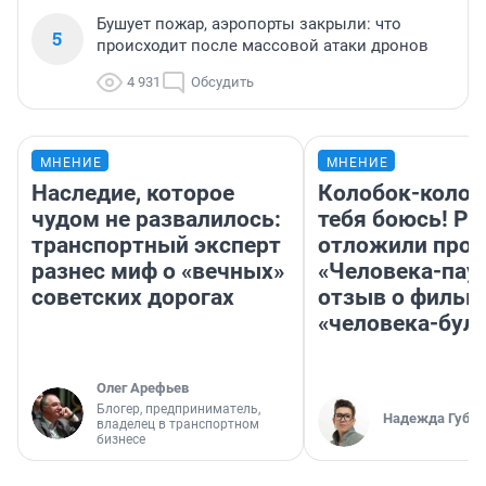
Бушует пожар, аэропорты закрыли: что
5
происходит после массовой атаки дронов
4 931
Обсудить
МНЕНИЕ
МНЕНИЕ
Наследие, которое
Колобок-колобо
чудом не развалилось:
тебя боюсь! Ра
транспортный эксперт
отложили прок
разнес миф о «вечных»
«Человека-пау
советских дорогах
отзыв о фильм
«человека-бул
Олег Арефьев
Блогер, предприниматель,
Надежда Губар
владелец в транспортном
бизнесе