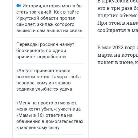
В Иркутской об
История, которая могла бы
это в три раза 
стать трагедией. Как в тайге
падение объемо
Иркутской области пропал
При этом в янва
самолет, экипаж которого
сообщается в м
выжил и сам вышел на связь
Переводы россиян начнут
В мае 2022 года
блокировать по одной
марте, на котор
причине: подробности
пошел в июне, 
«Август принесет новые
возможности»: Тамара Глоба
назвала, кому из знаков
зодиака улыбнется удача
«Меня не просто отменяют,
меня хотят убить»: участница
«Мамы в 16» ответила на
обвинения в домогательствах
к маленькому сыну