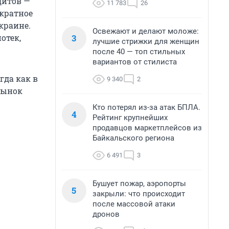
дитов —
11 783
26
икратное
краине.
Освежают и делают моложе:
3
отек,
лучшие стрижки для женщин
после 40 — топ стильных
вариантов от стилиста
огда как в
9 340
2
 рынок
Кто потерял из-за атак БПЛА.
4
Рейтинг крупнейших
продавцов маркетплейсов из
Байкальского региона
6 491
3
Бушует пожар, аэропорты
5
закрыли: что происходит
после массовой атаки
дронов