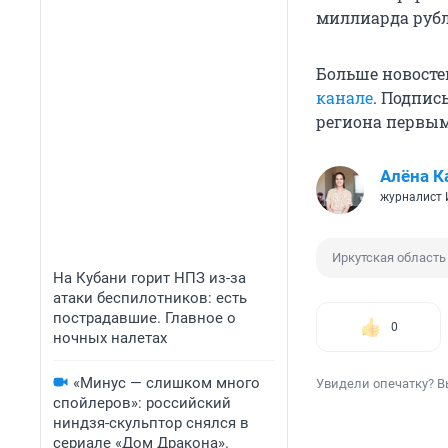
миллиарда рубл
Больше новосте
канале
. Подпис
региона первы
Алёна К
журналист
Иркутская область
На Кубани горит НПЗ из-за
атаки беспилотников: есть
пострадавшие. Главное о
0
ночных налетах
«Минус — слишком много
Увидели опечатку? В
спойлеров»: российский
ниндзя-скульптор снялся в
сериале «Дом Дракона».