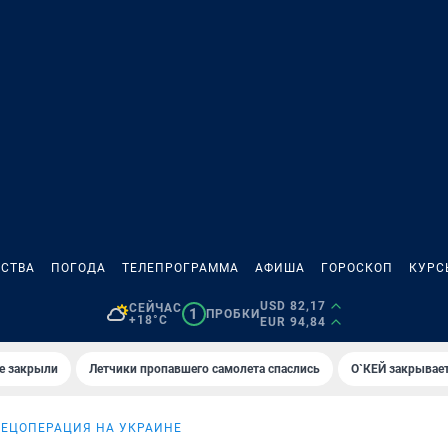
СТВА
ПОГОДА
ТЕЛЕПРОГРАММА
АФИША
ГОРОСКОП
КУРС
USD 82,17
СЕЙЧАС
1
ПРОБКИ
+18°C
EUR 94,84
е закрыли
Летчики пропавшего самолета спаслись
О`КЕЙ закрывает
ЕЦОПЕРАЦИЯ НА УКРАИНЕ