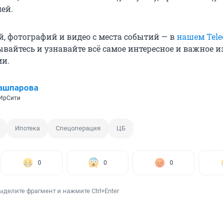
ей.
й, фотографий и видео с места событий — в
нашем Tele
ывайтесь и узнавайте всё самое интересное и важное 
ми.
ашпарова
 ИрСити
Ипотека
Спецоперация
ЦБ
0
0
0
ыделите фрагмент и нажмите Ctrl+Enter