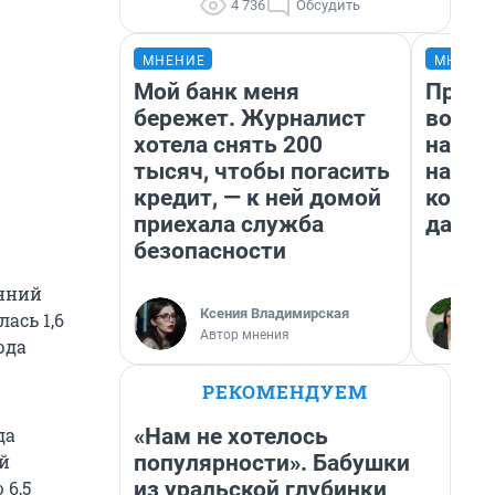
4 736
Обсудить
МНЕНИЕ
МНЕНИ
Мой банк меня
Прода
бережет. Журналист
возьм
хотела снять 200
нам г
тысяч, чтобы погасить
налог
кредит, — к ней домой
косне
приехала служба
даже 
безопасности
енний
Ксения Владимирская
ась 1,6
Автор мнения
рда
РЕКОМЕНДУЕМ
«Нам не хотелось
да
популярности». Бабушки
й
из уральской глубинки
 6,5