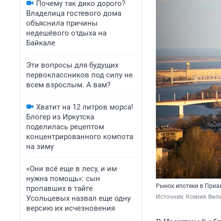
Почему так дико дорого?
Владелица гостевого дома
объяснила причины
недешёвого отдыха на
Байкале
Эти вопросы для будущих
первоклассников под силу не
всем взрослым. А вам?
Хватит на 12 литров морса!
Блогер из Иркутска
поделилась рецептом
концентрированного компота
на зиму
«Они всё еще в лесу, и им
нужна помощь»: сын
Рынок ипотеки в Приан
пропавших в тайге
Источник: 
Ксения Фил
Усольцевых назвал еще одну
версию их исчезновения