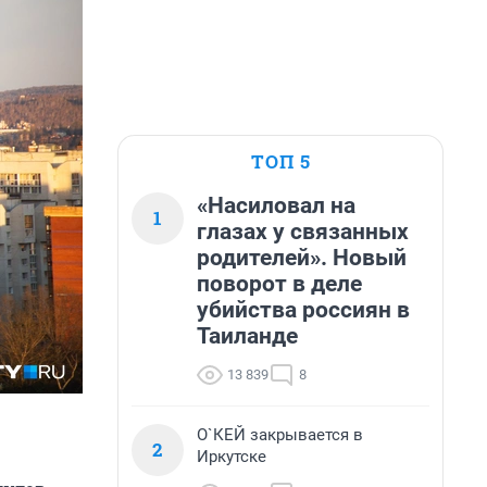
ТОП 5
«Насиловал на
1
глазах у связанных
родителей». Новый
поворот в деле
убийства россиян в
Таиланде
13 839
8
О`КЕЙ закрывается в
2
Иркутске