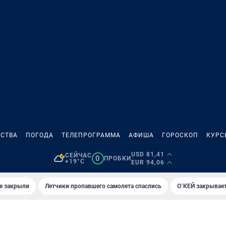
СТВА
ПОГОДА
ТЕЛЕПРОГРАММА
АФИША
ГОРОСКОП
КУРС
USD 81,41
СЕЙЧАС
0
ПРОБКИ
+19°C
EUR 94,06
е закрыли
Летчики пропавшего самолета спаслись
О`КЕЙ закрывает