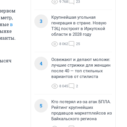
9 768
23
первом
 метр,
Крупнейшая угольная
3
генерация в стране. Новую
нные
в
ТЭЦ построят в Иркутской
рынке
области в 2028 году
ианты.
8 062
25
Освежают и делают моложе:
тысяч
4
лучшие стрижки для женщин
после 40 — топ стильных
вариантов от стилиста
8 045
2
Кто потерял из-за атак БПЛА.
5
Рейтинг крупнейших
продавцов маркетплейсов из
Байкальского региона