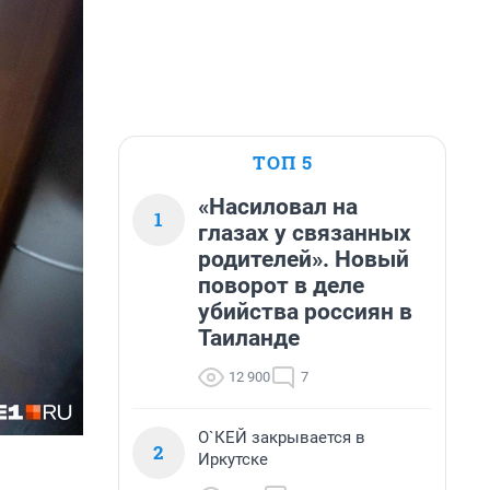
ТОП 5
«Насиловал на
1
глазах у связанных
родителей». Новый
поворот в деле
убийства россиян в
Таиланде
12 900
7
О`КЕЙ закрывается в
2
Иркутске