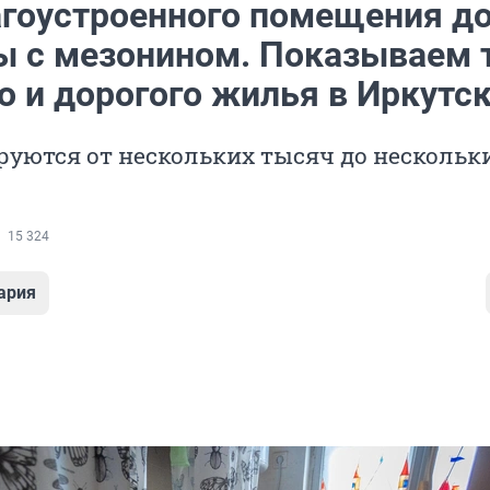
агоустроенного помещения д
ы с мезонином. Показываем 
о и дорогого жилья в Иркутс
уются от нескольких тысяч до нескольк
15 324
ария