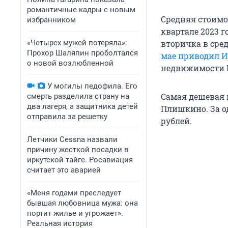
романтичные кадры с новым
Средняя стоимо
избранником
квартале 2023 г
«Четырех мужей потеряла»:
вторичка в сред
Прохор Шаляпин проболтался
мае приводил И
о новой возлюбленной
недвижимости И
У могилы педофила. Его
Самая дешевая 
смерть разделила страну на
два лагеря, а защитника детей
Плишкино. За о
отправила за решетку
рублей.
Летчики Cessna назвали
причину жесткой посадки в
иркутской тайге. Росавиация
считает это аварией
«Меня годами преследует
бывшая любовница мужа: она
портит жилье и угрожает».
Реальная история