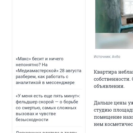
Источник: 
Avito
«Макс» бесит и ничего
непонятно? На
«Медиамастерской» 28 августа
Квартира неблаг
разберем, как работать с
собственности.
аналитикой в мессенджере
объявлении.
«У меня есть еще пять минут»:
фельдшер скорой — о борьбе
Дальше цены уж
со смертью, самых сложных
студию площадь
вызовах и чувстве
помещение наход
безысходности
нем косметичес