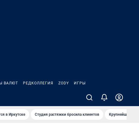
Ы ВАЛЮТ
РЕДКОЛЛЕГИЯ
ZODY
ИГРЫ
ся в Иркутске
Студия растяжки бросила клиентов
Крупнейшие про