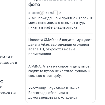
фото
8 часов
6 166
2
«Так неожиданно и приятно». Героиня
мема вспомнила о съемках с гуру
пикапа в кафе Владивостока
Новости ХМАО за 5 августа: муж дает
деньги Айзе, вартовчанин оголился
возле ТЦ, откроются новые
поликлиники
земли в
ечается в
AI-AINA: Атака на соцсети депутатов,
бюджета вузов не хватило лучшим и
сколько стоит арбуз
ют
е
Участницу шоу «Мама в 16» из
ремонт в
Волгограда обвинили в
домогательствах к младенцу