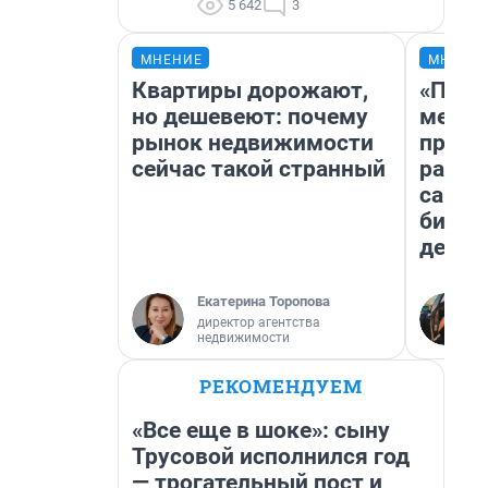
5 642
3
МНЕНИЕ
МНЕНИ
Квартиры дорожают,
«Поку
но дешевеют: почему
мешке
рынок недвижимости
предп
сейчас такой странный
расска
самом
бизне
дешев
Екатерина Торопова
директор агентства
недвижимости
РЕКОМЕНДУЕМ
«Все еще в шоке»: сыну
Трусовой исполнился год
— трогательный пост и