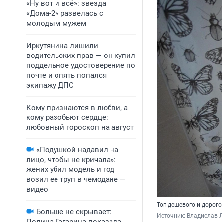
«Ну вот и всё»: звезда
«Дома-2» развелась с
молодым мужем
Иркутянина лишили
водительских прав — он купил
поддельное удостоверение по
почте и опять попался
экипажу ДПС
Кому признаются в любви, а
кому разобьют сердце:
любовный гороскоп на август
«Подушкой надавил на
лицо, чтобы не кричала»:
жених убил модель и год
возил ее труп в чемодане —
видео
Топ дешевого и дорого
Больше не скрывает:
Источник: 
Владислав Л
Полина Гагарина показала