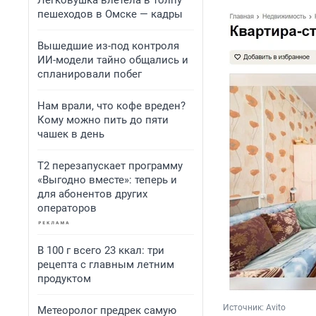
Легковушка влетела в толпу
пешеходов в Омске — кадры
Вышедшие из-под контроля
ИИ-модели тайно общались и
спланировали побег
Нам врали, что кофе вреден?
Кому можно пить до пяти
чашек в день
Т2 перезапускает программу
«Выгодно вместе»: теперь и
для абонентов других
операторов
В 100 г всего 23 ккал: три
рецепта с главным летним
продуктом
Источник: 
Avito
Метеоролог предрек самую