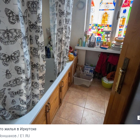
го жилья в Иркутске
оншаков / E1.RU