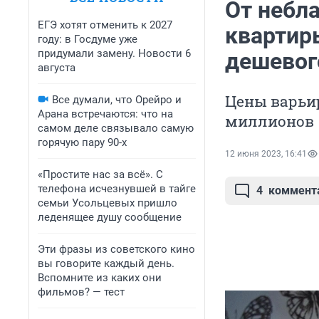
От небл
ЕГЭ хотят отменить к 2027
квартир
году: в Госдуме уже
придумали замену. Новости 6
дешевог
августа
Цены варьир
Все думали, что Орейро и
Арана встречаются: что на
миллионов
самом деле связывало самую
горячую пару 90-х
12 июня 2023, 16:41
«Простите нас за всё». С
телефона исчезнувшей в тайге
4
коммент
семьи Усольцевых пришло
леденящее душу сообщение
Эти фразы из советского кино
вы говорите каждый день.
Вспомните из каких они
фильмов? — тест