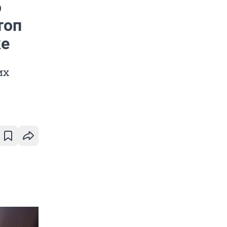
о
топ
ке
их