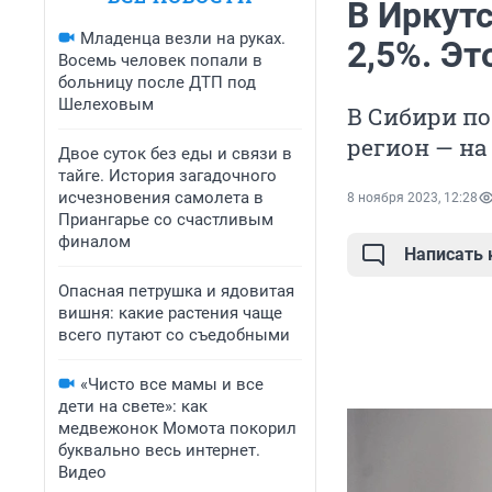
В Иркут
Младенца везли на руках.
2,5%. Эт
Восемь человек попали в
больницу после ДТП под
Шелеховым
В Сибири по
регион — на
Двое суток без еды и связи в
тайге. История загадочного
исчезновения самолета в
8 ноября 2023, 12:28
Приангарье со счастливым
финалом
Написать
Опасная петрушка и ядовитая
вишня: какие растения чаще
всего путают со съедобными
«Чисто все мамы и все
дети на свете»: как
медвежонок Момота покорил
буквально весь интернет.
Видео