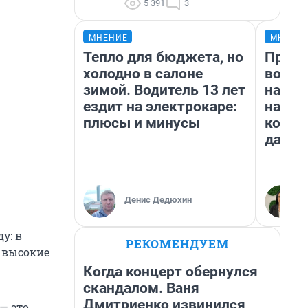
5 391
3
МНЕНИЕ
МНЕНИ
Тепло для бюджета, но
Прода
холодно в салоне
возьм
зимой. Водитель 13 лет
нам г
ездит на электрокаре:
налог
плюсы и минусы
косне
даже 
Денис Дедюхин
у: в
РЕКОМЕНДУЕМ
е высокие
Когда концерт обернулся
скандалом. Ваня
Дмитриенко извинился
— это