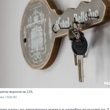
оричку выросли на 2,5%
ва / NGS.RU
ние цены на вторичное жилье в октябре выросли на 2,