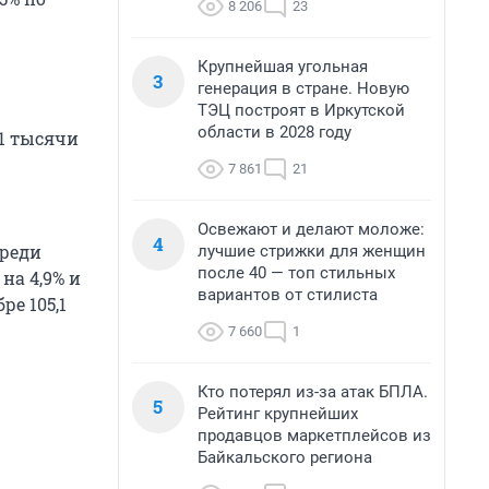
8 206
23
Крупнейшая угольная
3
генерация в стране. Новую
ТЭЦ построят в Иркутской
области в 2028 году
,1 тысячи
7 861
21
Освежают и делают моложе:
4
среди
лучшие стрижки для женщин
после 40 — топ стильных
на 4,9% и
вариантов от стилиста
ре 105,1
7 660
1
Кто потерял из-за атак БПЛА.
5
Рейтинг крупнейших
продавцов маркетплейсов из
Байкальского региона