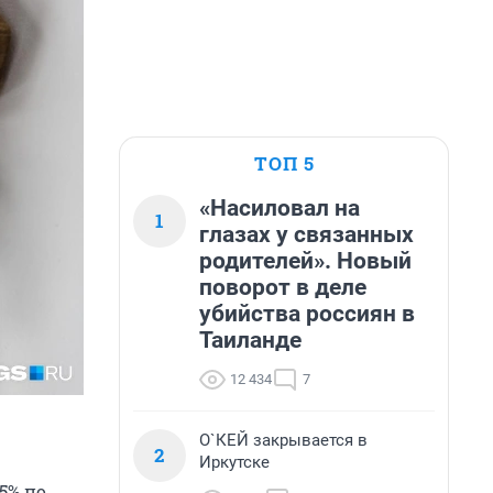
ТОП 5
«Насиловал на
1
глазах у связанных
родителей». Новый
поворот в деле
убийства россиян в
Таиланде
12 434
7
О`КЕЙ закрывается в
2
Иркутске
5% по