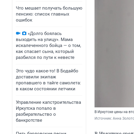
Что мешает получать большую
пенсию: список главных
ошибок
«Долго боялась
выходить на улицу». Мама
искалеченного бойца — о том,
как спасает сына, который
разбился по пути к невесте
Это чудо какое-то! В Бодайбо
доставили экипаж
пропавшего в тайге самолета:
в каком состоянии летчики
Управление капстроительства
Иркутска попало в
В Иркутске цены на вт
разбирательство о
Источник: 
Анна Золото
банкротстве
В Иркутске сред
Петь бардовские песни,