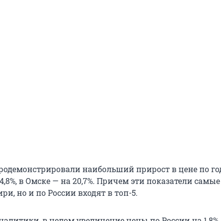
продемонстрировали наибольший прирост в цене по год
4,8%, в Омске — на 20,7%. Причем эти показатели самы
ри, но и по России входят в топ-5.
алитики, в целом увеличение цены по России на 1,8% 