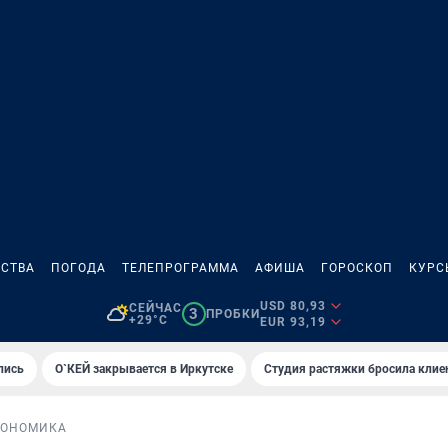
СТВА
ПОГОДА
ТЕЛЕПРОГРАММА
АФИША
ГОРОСКОП
КУРС
USD 80,93
СЕЙЧАС
3
ПРОБКИ
+29°C
EUR 93,19
лись
О`КЕЙ закрывается в Иркутске
Студия растяжки бросила клие
КОНОМИКА