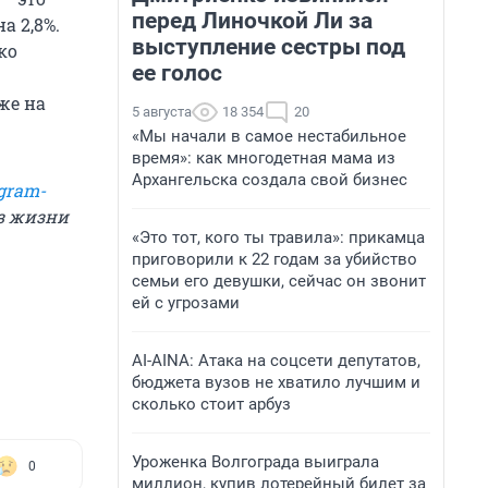
перед Линочкой Ли за
а 2,8%.
выступление сестры под
ко
ее голос
же на
5 августа
18 354
20
«Мы начали в самое нестабильное
время»: как многодетная мама из
Архангельска создала свой бизнес
gram-
из жизни
«Это тот, кого ты травила»: прикамца
приговорили к 22 годам за убийство
семьи его девушки, сейчас он звонит
ей с угрозами
AI-AINA: Атака на соцсети депутатов,
бюджета вузов не хватило лучшим и
сколько стоит арбуз
Уроженка Волгограда выиграла
0
миллион, купив лотерейный билет за