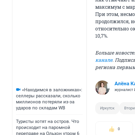
максимум с март
При этом, несмо
продолжился, но
относительно ок
10,7%.
Больше новосте
канале
. Подпис
региона первы
Алёна К
«Находимся в заложниках»:
журналист
селлеры рассказали, сколько
миллионов потеряли из-за
ударов по складам WB
Иркутск
Втори
Туристы хотят на остров. Что
происходит на паромной
0
переправе на Ольхон утром 6