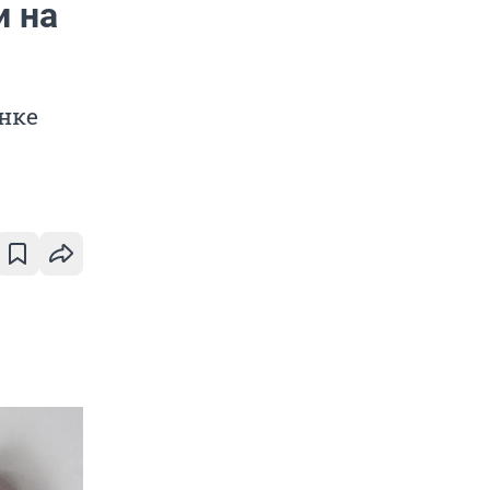
и на
нке