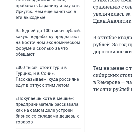
пробовать баранину и изучать
сравнению с се
Иркутск. Чем еще заняться в
увеличилась за 
эти выходные
Циан.Аналитик
За 5 дней до 100 тысяч рублей:
какую подработку предлагают
В октябре квад
на Восточном экономическом
рублей. За год 
форуме и сколько за что
дороговизне жил
обещают
«300 тысяч стоит тур и в
Тем не менее с
Турцию, и в Сочи».
сибирских столи
Рассказываем, куда россияне
в Кемерове — на
едут в отпуск этим летом
тысячи рублей и
«Покупаешь кота в мешке»:
предприниматель рассказала,
как на самом деле устроен
бизнес со складами дешевых
товаров