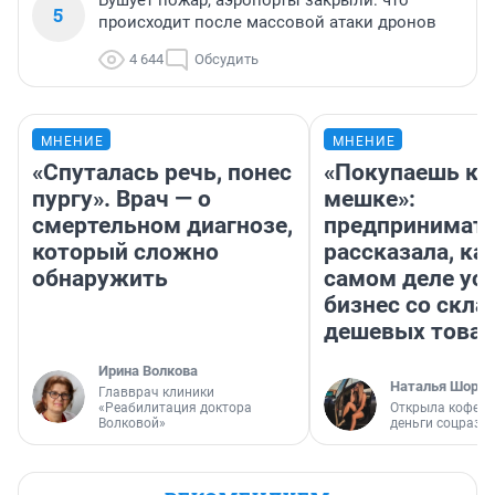
Бушует пожар, аэропорты закрыли: что
5
происходит после массовой атаки дронов
4 644
Обсудить
МНЕНИЕ
МНЕНИЕ
«Спуталась речь, понес
«Покупаешь ко
пургу». Врач — о
мешке»:
смертельном диагнозе,
предпринимат
который сложно
рассказала, как
обнаружить
самом деле ус
бизнес со скл
дешевых това
Ирина Волкова
Наталья Шорох
Главврач клиники
«Реабилитация доктора
Открыла кофейн
Волковой»
деньги соцразв