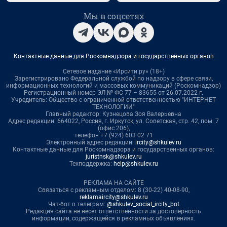
Мы в соцсетях
Контактные данные для Роскомнадзора и государственных органов
Сетевое издание «Ирсити.ру» (18+)
Зарегистрировано Федеральной службой по надзору в сфере связи,
информационных технологий и массовых коммуникаций (Роскомнадзор)
Регистрационный номер ЭЛ № ФС 77 – 83655 от 26.07.2022 г.
Учредитель: Общество с ограниченной ответственностью "ИНТЕРНЕТ
ТЕХНОЛОГИИ"
Главный редактор: Кузнецова Зоя Валерьевна
Адрес редакции: 664022, Россия, г. Иркутск, ул. Советская, стр. 42, пом. 7
(офис 206),
телефон +7 (924) 603 02 71
Электронный адрес редакции:
ircity@shkulev.ru
Контактные данные для Роскомнадзора и государственных органов:
juristnsk@shkulev.ru
Техподдержка:
help@shkulev.ru
РЕКЛАМА НА САЙТЕ
Связаться с рекламным отделом: 8 (30-22) 40-08-90,
reklamaircity@shkulev.ru
Чат-бот в телеграм:
@shkulev_social_ircity_bot
Редакция сайта не несет ответственности за достоверность
информации, содержащейся в рекламных объявлениях.