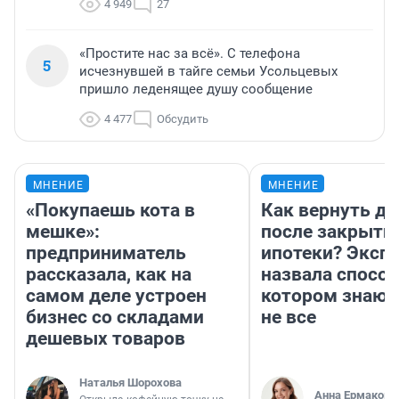
4 949
27
«Простите нас за всё». С телефона
5
исчезнувшей в тайге семьи Усольцевых
пришло леденящее душу сообщение
4 477
Обсудить
МНЕНИЕ
МНЕНИЕ
«Покупаешь кота в
Как вернуть де
мешке»:
после закрыти
предприниматель
ипотеки? Эксп
рассказала, как на
назвала способ
самом деле устроен
котором знают
бизнес со складами
не все
дешевых товаров
Наталья Шорохова
Анна Ермакова