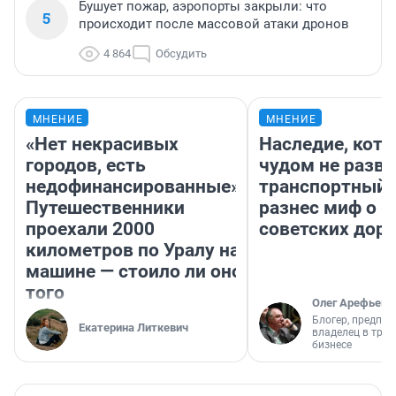
Бушует пожар, аэропорты закрыли: что
5
происходит после массовой атаки дронов
4 864
Обсудить
МНЕНИЕ
МНЕНИЕ
«Нет некрасивых
Наследие, кото
городов, есть
чудом не разва
недофинансированные».
транспортный 
Путешественники
разнес миф о 
проехали 2000
советских доро
километров по Уралу на
машине — стоило ли оно
того
Олег Арефьев
Блогер, предпри
Екатерина Литкевич
владелец в тра
бизнесе