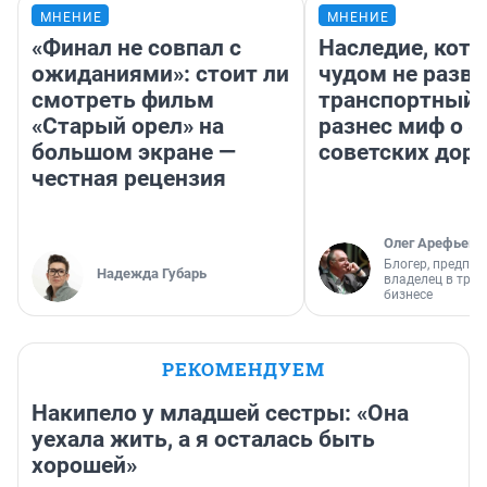
МНЕНИЕ
МНЕНИЕ
«Финал не совпал с
Наследие, кото
ожиданиями»: стоит ли
чудом не разва
смотреть фильм
транспортный 
«Старый орел» на
разнес миф о 
большом экране —
советских доро
честная рецензия
Олег Арефьев
Блогер, предпри
Надежда Губарь
владелец в тра
бизнесе
РЕКОМЕНДУЕМ
Накипело у младшей сестры: «Она
уехала жить, а я осталась быть
хорошей»