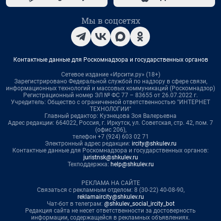
Мы в соцсетях
Контактные данные для Роскомнадзора и государственных органов
Сетевое издание «Ирсити.ру» (18+)
Зарегистрировано Федеральной службой по надзору в сфере связи,
информационных технологий и массовых коммуникаций (Роскомнадзор)
Регистрационный номер ЭЛ № ФС 77 – 83655 от 26.07.2022 г.
Учредитель: Общество с ограниченной ответственностью "ИНТЕРНЕТ
ТЕХНОЛОГИИ"
Главный редактор: Кузнецова Зоя Валерьевна
Адрес редакции: 664022, Россия, г. Иркутск, ул. Советская, стр. 42, пом. 7
(офис 206),
телефон +7 (924) 603 02 71
Электронный адрес редакции:
ircity@shkulev.ru
Контактные данные для Роскомнадзора и государственных органов:
juristnsk@shkulev.ru
Техподдержка:
help@shkulev.ru
РЕКЛАМА НА САЙТЕ
Связаться с рекламным отделом: 8 (30-22) 40-08-90,
reklamaircity@shkulev.ru
Чат-бот в телеграм:
@shkulev_social_ircity_bot
Редакция сайта не несет ответственности за достоверность
информации, содержащейся в рекламных объявлениях.