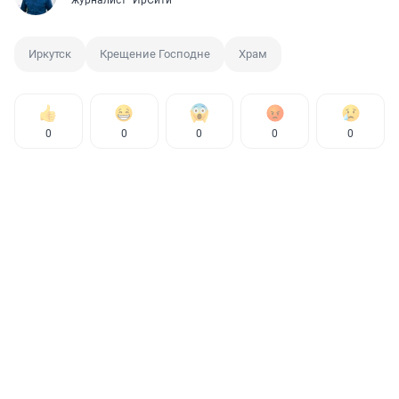
журналист "ИрСити"
Иркутск
Крещение Господне
Храм
0
0
0
0
0