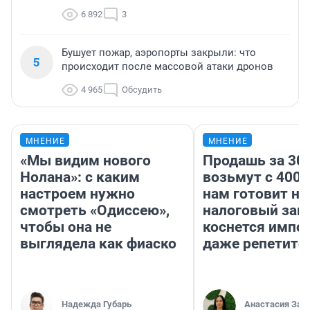
6 892
3
Бушует пожар, аэропорты закрыли: что
5
происходит после массовой атаки дронов
4 965
Обсудить
МНЕНИЕ
МНЕНИЕ
«Мы видим нового
Продашь за 300
Нолана»: с каким
возьмут с 4000
настроем нужно
нам готовит н
смотреть «Одиссею»,
налоговый зако
чтобы она не
коснется импор
выглядела как фиаско
даже репетито
Надежда Губарь
Анастасия Зав