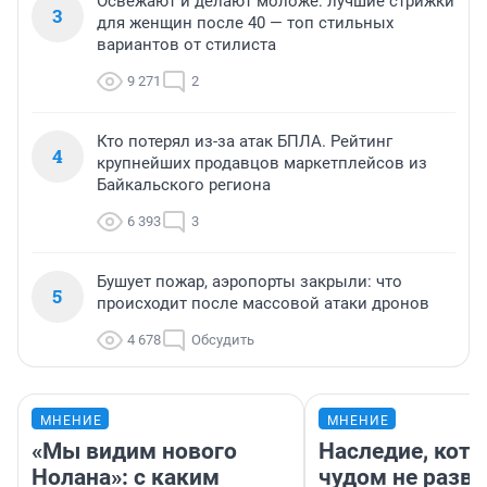
Освежают и делают моложе: лучшие стрижки
3
для женщин после 40 — топ стильных
вариантов от стилиста
9 271
2
Кто потерял из-за атак БПЛА. Рейтинг
4
крупнейших продавцов маркетплейсов из
Байкальского региона
6 393
3
Бушует пожар, аэропорты закрыли: что
5
происходит после массовой атаки дронов
4 678
Обсудить
МНЕНИЕ
МНЕНИЕ
«Мы видим нового
Наследие, кото
Нолана»: с каким
чудом не разва