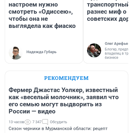
настроем нужно
транспортный 
смотреть «Одиссею»,
разнес миф о 
чтобы она не
советских доро
выглядела как фиаско
Олег Арефьев
Блогер, предпри
Надежда Губарь
владелец в тра
бизнесе
РЕКОМЕНДУЕМ
Фермер Джастас Уолкер, известный
как «веселый молочник», заявил что
его семью могут выдворить из
России — видео
13 часов
7 347
Обсудить
Сезон черники в Мурманской области: рецепт